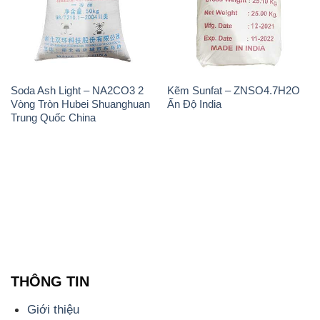
Soda Ash Light – NA2CO3 2
Kẽm Sunfat – ZNSO4.7H2O
Vòng Tròn Hubei Shuanghuan
Ấn Độ India
Trung Quốc China
THÔNG TIN
Giới thiệu
Sản phẩm
Chính sách và quy định chung
Tin tức