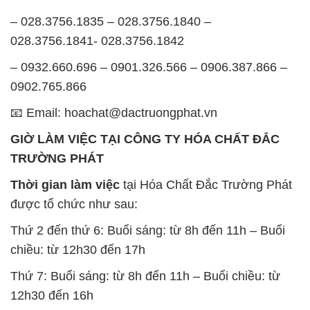
0902.765.866
📧 Email: hoachat@dactruongphat.vn
GIỜ LÀM VIỆC TẠI CÔNG TY HÓA CHẤT ĐẮC
TRƯỜNG PHÁT
Thời gian làm việc
tại Hóa Chất Đắc Trường Phát
được tổ chức như sau:
Thứ 2 đến thứ 6: Buổi sáng: từ 8h đến 11h – Buổi
chiều: từ 12h30 đến 17h
Thứ 7: Buổi sáng: từ 8h đến 11h – Buổi chiều: từ
12h30 đến 16h
Chủ nhật: Nghỉ chủ nhật hàng tuần
Chúng tôi rất trân trọng thời gian và cam kết tuân
thủ giờ làm việc để đảm bảo sự hỗ trợ tốt nhất cho
khách hàng và đảm bảo hiệu suất công việc cao