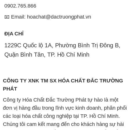
1229C Quốc lộ 1A, Phường Bình Trị Đông B,
Quận Bình Tân, TP. Hồ Chí Minh
CÔNG TY XNK TM SX HÓA CHẤT ĐẮC TRƯỜNG
PHÁT
Công ty Hóa Chất Đắc Trường Phát tự hào là một
đơn vị hàng đầu trong lĩnh vực kinh doanh, phân phối
các loại hóa chất công nghiệp tại TP. Hồ Chí Minh.
Chúng tôi cam kết mang đến cho khách hàng sự hài
lòng và đáp ứng nhu cầu của họ một cách tốt nhất.
Với nhiều năm kinh nghiệm trong ngành, chúng tôi
hiểu rõ tầm quan trọng của chất lượng và giá trị của
sản phẩm. Chính vì vậy, chúng tôi luôn tìm kiếm và