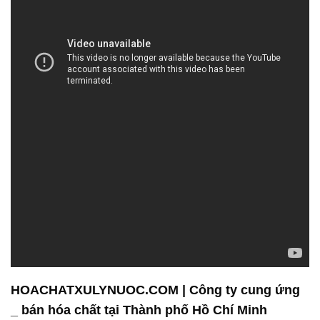
HOACHATXULYNUOC.COM | Công ty cung ứng
_ bán hóa chất tại Thành phố Hồ Chí Minh
Công ty Hóa Chất Đắc Trường Phát là một đơn vị
chuyên kinh doanh và phân phối hóa chất với cam
kết đem đến sự hài lòng và giá trị cao nhất cho
khách hàng. Chúng tôi hiểu rằng giá cả là một yếu