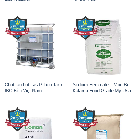
Chất tạo bọt Las P Tico Tank
Sodium Benzoate – Mốc Bột
IBC Bồn Việt Nam
Kalama Food Grade Mỹ Usa
Oxit Titan KA100 – Tio2 Trung
Polymer Diafloc AP 120C