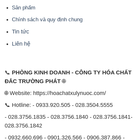
Liên hệ
📞
PHÒNG KINH DOANH - CÔNG TY HÓA CHẤT
ĐẮC TRƯỜNG PHÁT
🌐
🌐 Website: https://hoachatxulynuoc.com/
📞 Hotline: - 0933.920.505 - 028.3504.5555
- 028.3756.1835 - 028.3756.1840 - 028.3756.1841-
028.3756.1842
- 0932.660.696 - 0901.326.566 - 0906.387.866 -
0902.765.866
📧 Email: hoachat@dactruongphat.vn
ĐỊA CHỈ