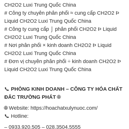
CH2O2 Luxi Trung Quốc China
# Nơi phân phối × kinh doanh CH2O2 Þ Liquid
CH2O2 Luxi Trung Quốc China
# Đơn vị chuyên phân phối ÷ kinh doanh CH2O2 Þ
Liquid CH2O2 Luxi Trung Quốc China
📞
PHÒNG KINH DOANH – CÔNG TY HÓA CHẤT
ĐẮC TRƯỜNG PHÁT
🌐
🌐 Website: https://hoachatxulynuoc.com/
📞 Hotline:
– 0933.920.505 – 028.3504.5555
– 028.3756.1835 – 028.3756.1840 –
028.3756.1841- 028.3756.1842
– 0932.660.696 – 0901.326.566 – 0906.387.866 –