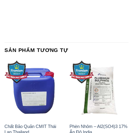
SẢN PHẨM TƯƠNG TỰ
Chất Bảo Quản CMIT Thái
Phèn Nhôm – Al2(SO4)3 17%
Lan Thailand
Ấn Độ India