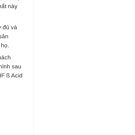
hất này
y đủ và
 sản
 họ.
hách
mình sau
HF ß Acid