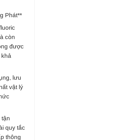
g Phát**
luoric
mà còn
Lỏng được
à khả
ụng, lưu
ất vật lý
thức
 tận
i quy tắc
ấp thông