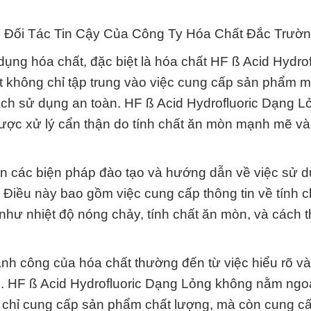
 Đối Tác Tin Cậy Của Công Ty Hóa Chất Đắc Trườn
ụng hóa chất, đặc biệt là hóa chất HF ß Acid Hydrof
không chỉ tập trung vào việc cung cấp sản phẩm 
ách sử dụng an toàn. HF ß Acid Hydrofluoric Dạng 
 được xử lý cẩn thận do tính chất ăn mòn mạnh mẽ v
 các biện pháp đào tạo và hướng dẫn về việc sử d
 Điều này bao gồm việc cung cấp thông tin về tính ch
 như nhiệt độ nóng chảy, tính chất ăn mòn, và cách 
ành công của hóa chất thường đến từ việc hiểu rõ và
g. HF ß Acid Hydrofluoric Dạng Lỏng không nằm ngoà
chỉ cung cấp sản phẩm chất lượng, mà còn cung c