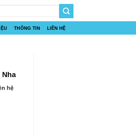
IỆU
THÔNG TIN
LIÊN HỆ
n Nha
ên hệ