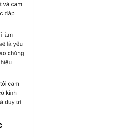
ết và cam
ệc đáp
ỉ làm
sẽ là yếu
 sao chúng
 hiệu
tôi cam
có kinh
 duy trì
c