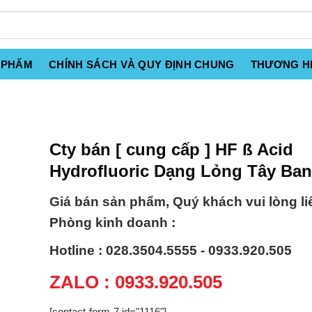
 PHẨM
CHÍNH SÁCH VÀ QUY ĐỊNH CHUNG
THƯƠNG H
Cty bán [ cung cấp ] HF ß Acid
Hydrofluoric Dạng Lỏng Tây Ba
Giá bán sản phẩm, Quý khách vui lòng li
Phòng kinh doanh :
Hotline : 028.3504.5555 - 0933.920.505
ZALO : 0933.920.505
[contact-form-7 id="1116"]