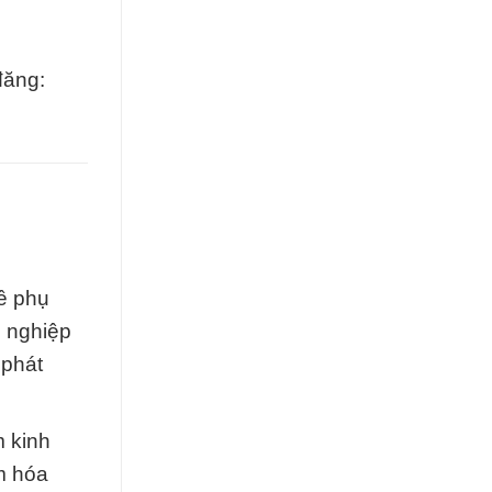
đăng:
ề phụ
g nghiệp
 phát
m kinh
m hóa