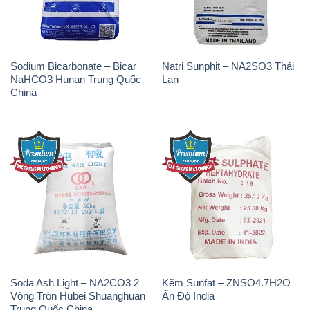
Sodium Bicarbonate – Bicar
Natri Sunphit – NA2SO3 Thái
NaHCO3 Hunan Trung Quốc
Lan
China
Soda Ash Light – NA2CO3 2
Kẽm Sunfat – ZNSO4.7H2O
Vòng Tròn Hubei Shuanghuan
Ấn Độ India
Trung Quốc China