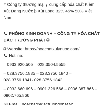
# Công ty thương mại ƒ cung cấp hóa chất Kiềm
Xút Dạng Nước þ Xút Lỏng 32% 45% 50% Việt
Nam
📞
PHÒNG KINH DOANH – CÔNG TY HÓA CHẤT
ĐẮC TRƯỜNG PHÁT
🌐
🌐 Website: https://hoachatxulynuoc.com/
📞 Hotline:
– 0933.920.505 – 028.3504.5555
– 028.3756.1835 – 028.3756.1840 –
028.3756.1841- 028.3756.1842
– 0932.660.696 – 0901.326.566 – 0906.387.866 –
0902.765.866
📧 Email: hoachat@dactruongphat.vn