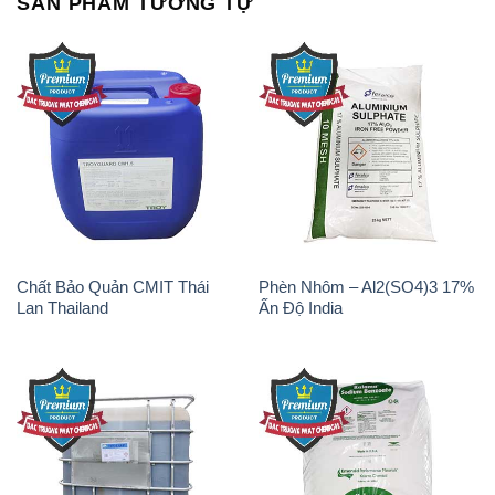
SẢN PHẨM TƯƠNG TỰ
Chất Bảo Quản CMIT Thái
Phèn Nhôm – Al2(SO4)3 17%
Lan Thailand
Ấn Độ India