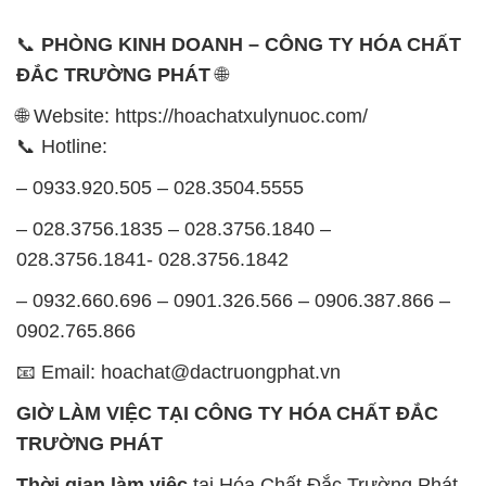
📞
PHÒNG KINH DOANH – CÔNG TY HÓA CHẤT
ĐẮC TRƯỜNG PHÁT
🌐
🌐 Website: https://hoachatxulynuoc.com/
📞 Hotline:
– 0933.920.505 – 028.3504.5555
– 028.3756.1835 – 028.3756.1840 –
028.3756.1841- 028.3756.1842
– 0932.660.696 – 0901.326.566 – 0906.387.866 –
0902.765.866
📧 Email: hoachat@dactruongphat.vn
GIỜ LÀM VIỆC TẠI CÔNG TY HÓA CHẤT ĐẮC
TRƯỜNG PHÁT
Thời gian làm việc
tại Hóa Chất Đắc Trường Phát