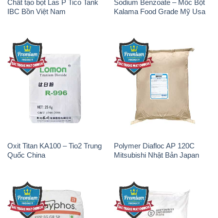
Chất tạo bọt Las P Tico Tank
Sodium Benzoate – Mốc Bột
IBC Bồn Việt Nam
Kalama Food Grade Mỹ Usa
Oxit Titan KA100 – Tio2 Trung
Polymer Diafloc AP 120C
Quốc China
Mitsubishi Nhật Bản Japan