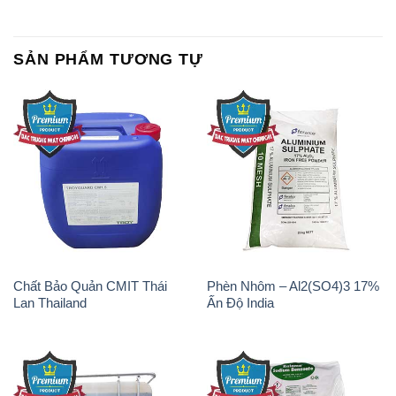
SẢN PHẨM TƯƠNG TỰ
Chất Bảo Quản CMIT Thái
Phèn Nhôm – Al2(SO4)3 17%
Lan Thailand
Ấn Độ India