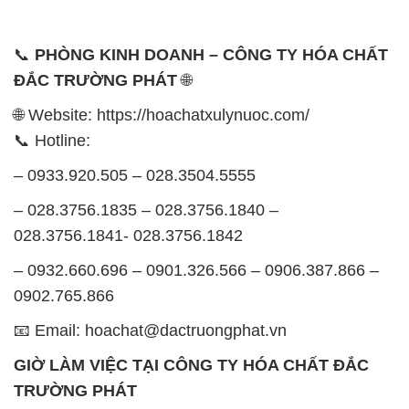
12h30 đến 16h
Chủ nhật: Nghỉ chủ nhật hàng tuần
Chúng tôi rất trân trọng thời gian và cam kết tuân
thủ giờ làm việc để đảm bảo sự hỗ trợ tốt nhất cho
khách hàng và đảm bảo hiệu suất công việc cao
nhất của nhân viên.
BẢN ĐỒ MAP TẠI CÔNG TY HÓA CHẤT ĐẮC
TRƯỜNG PHÁT
ĐỊA CHỈ: 1229C Quốc lộ 1A, Phường Bình Trị
Đông B, Quận Bình Tân, Sài Gòn TP. Hồ Chí
Minh