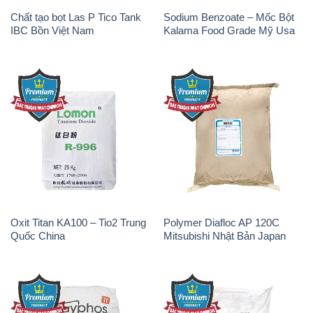
Sodium Tripoly Phosphate –
Sodium Percarbonate Dạng
STPP Prayphos Bỉ Belgium
Bột Trung Quốc China
Sodium Bicarbonate – Bicar
Natri Sunphit – NA2SO3 Thái
NaHCO3 Hunan Trung Quốc
Lan
China