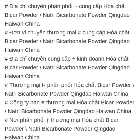
– 0933.920.505 – 028.3504.5555
– 028.3756.1835 – 028.3756.1840 –
028.3756.1841- 028.3756.1842
– 0932.660.696 – 0901.326.566 – 0906.387.866 –
0902.765.866
📧 Email: hoachat@dactruongphat.vn
GIỜ LÀM VIỆC TẠI CÔNG TY HÓA CHẤT ĐẮC
TRƯỜNG PHÁT
Thời gian làm việc
tại Hóa Chất Đắc Trường Phát
được tổ chức như sau:
Thứ 2 đến thứ 6: Buổi sáng: từ 8h đến 11h – Buổi
chiều: từ 12h30 đến 17h
Thứ 7: Buổi sáng: từ 8h đến 11h – Buổi chiều: từ