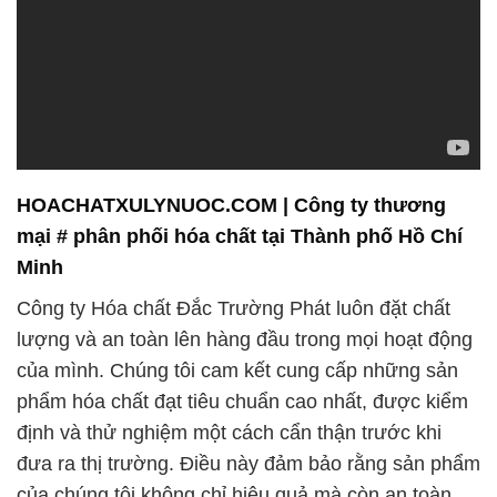
uống, đến ngành công nghiệp dầu khí và hóa dầu.
Chúng tôi hiểu rằng mỗi ngành công nghiệp đều có
những yêu cầu đặc biệt và chúng tôi cam kết đáp
ứng mọi nhu cầu của khách hàng một cách tốt nhất.
4. **Dịch vụ khách hàng:** Tại Công ty Hóa chất
Đắc Trường Phát, chúng tôi luôn lắng nghe và hiểu
rõ nhu cầu của khách hàng. Đội ngũ nhân viên giàu
kinh nghiệm của chúng tôi sẵn sàng tư vấn và hỗ
trợ bạn trong việc lựa chọn sản phẩm phù hợp nhất
cho nhu cầu cụ thể của bạn. Chúng tôi cam kết
cung cấp dịch vụ khách hàng tận tâm và chuyên
nghiệp để đảm bảo sự hài lòng của quý khách
hàng.
5. **Phát triển bền vững:** Công ty Hóa chất Đắc
Trường Phát không chỉ xem xét lợi ích kinh doanh