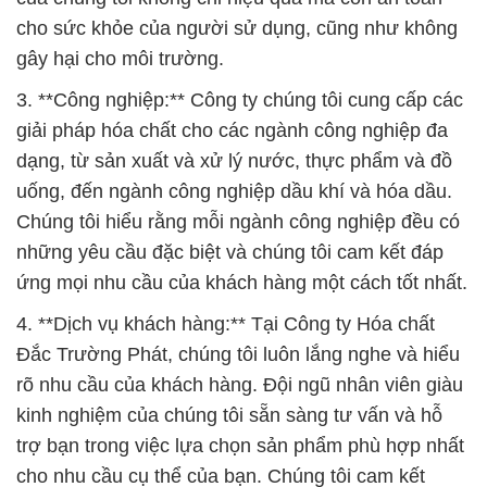
mà còn coi trọng việc bảo vệ môi trường và phát
triển bền vững. Chúng tôi luôn tìm kiếm các giải
pháp thân thiện với môi trường và hỗ trợ các
chương trình và dự án xã hội để đóng góp vào sự
phát triển của cộng đồng.
Với cam kết về chất lượng, an toàn, và sự phục vụ
tận tâm, Công ty Hóa chất Đắc Trường Phát sẽ tiếp
tục là đối tác đáng tin cậy của quý khách hàng trong
lĩnh vực hóa chất tại Việt Nam. Chúng tôi hy vọng
được hỗ trợ và hợp tác cùng bạn để đạt được thành
công và bền vững trong tương lai.
# Nơi chuyên cung cấp = cung ứng Hóa chất Bicar
Powder \ Natri Bicarbonate Powder Qingdao
Haiwan China
# Công ty cung cấp § phân phối Hóa chất Bicar
Powder \ Natri Bicarbonate Powder Qingdao