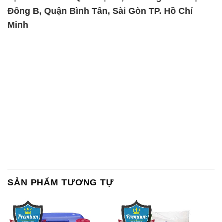
Chất Bảo Quản CMIT Thái
Phèn Nhôm – Al2(SO4)3 17%
Lan Thailand
Ấn Độ India
Chất tạo bọt Las P Tico Tank
Sodium Benzoate – Mốc Bột
IBC Bồn Việt Nam
Kalama Food Grade Mỹ Usa