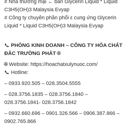
# Nhà thương mại ← bán Glycerin Liquid * Liquid
C3H5(OH)3 Malaysia Evyap
# Công ty chuyên phân phối ε cung ứng Glycerin
Liquid * Liquid C3H5(OH)3 Malaysia Evyap
📞
PHÒNG KINH DOANH – CÔNG TY HÓA CHẤT
ĐẮC TRƯỜNG PHÁT
🌐
🌐 Website: https://hoachatxulynuoc.com/
📞 Hotline:
– 0933.920.505 – 028.3504.5555
– 028.3756.1835 – 028.3756.1840 –
028.3756.1841- 028.3756.1842
– 0932.660.696 – 0901.326.566 – 0906.387.866 –
0902.765.866