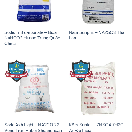
Sodium Bicarbonate – Bicar
Natri Sunphit – NA2SO3 Thái
NaHCO3 Hunan Trung Quốc
Lan
China
Soda Ash Light – NA2CO3 2
Kẽm Sunfat – ZNSO4.7H2O
Vòng Tròn Hubei Shuanghuan
Ấn Độ India