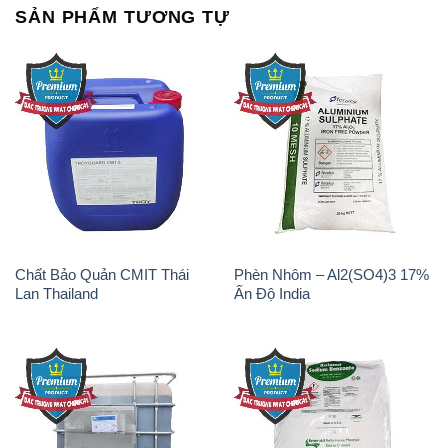
SẢN PHẨM TƯƠNG TỰ
Chất Bảo Quản CMIT Thái
Phèn Nhôm – Al2(SO4)3 17%
Lan Thailand
Ấn Độ India