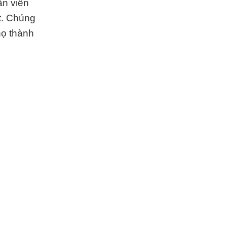
ân viên
t. Chúng
họ thành