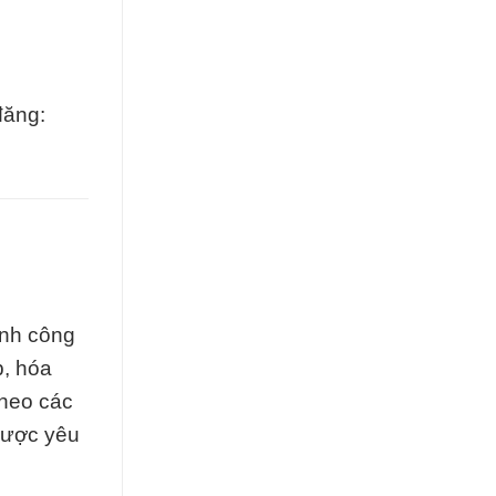
đăng:
ành công
p, hóa
theo các
được yêu