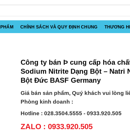
 PHẨM
CHÍNH SÁCH VÀ QUY ĐỊNH CHUNG
THƯƠNG H
Công ty bán Þ cung cấp hóa chấ
Sodium Nitrite Dạng Bột – Natri N
Bột Đức BASF Germany
Giá bán sản phẩm, Quý khách vui lòng li
Phòng kinh doanh :
Hotline : 028.3504.5555 - 0933.920.505
ZALO : 0933.920.505