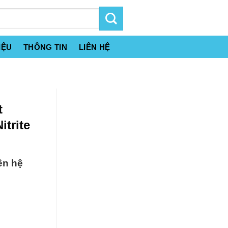
IỆU
THÔNG TIN
LIÊN HỆ
t
itrite
ên hệ