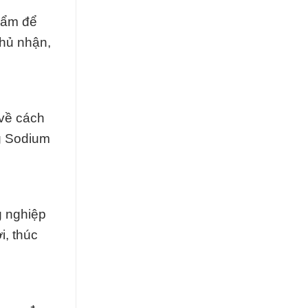
hẩm để
phủ nhận,
về cách
ng Sodium
g nghiệp
i, thúc