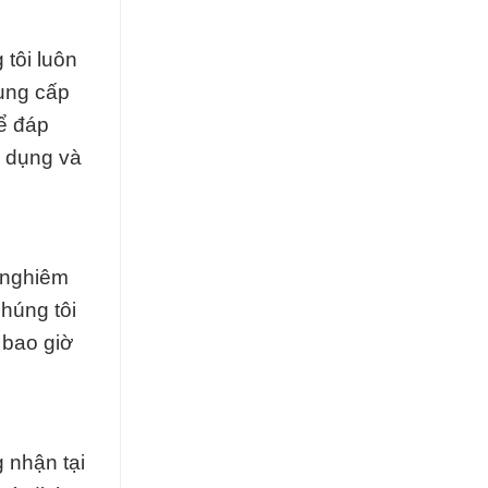
 tôi luôn
cung cấp
để đáp
ử dụng và
a nghiêm
húng tôi
 bao giờ
 nhận tại