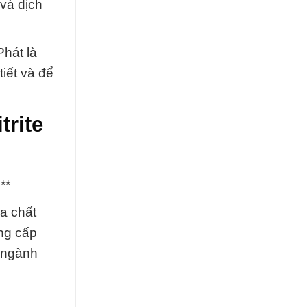
và dịch
hát là
tiết và để
trite
**
a chất
ung cấp
g ngành