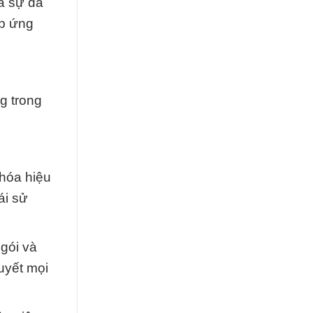
ra sự đa
áp ứng
g trong
 hóa hiệu
ái sử
gói và
uyết mọi