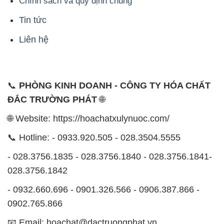
Chính sách và quy định chung
Tin tức
Liên hệ
📞
PHÒNG KINH DOANH - CÔNG TY HÓA CHẤT
ĐẮC TRƯỜNG PHÁT
🌐
🌐 Website: https://hoachatxulynuoc.com/
📞 Hotline: - 0933.920.505 - 028.3504.5555
- 028.3756.1835 - 028.3756.1840 - 028.3756.1841-
028.3756.1842
- 0932.660.696 - 0901.326.566 - 0906.387.866 -
0902.765.866
📧 Email: hoachat@dactruongphat.vn