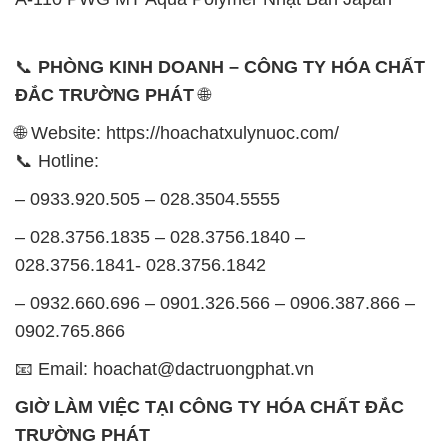
🌐 Website: https://hoachatxulynuoc.com/
📞 Hotline:
– 0933.920.505 – 028.3504.5555
– 028.3756.1835 – 028.3756.1840 –
028.3756.1841- 028.3756.1842
– 0932.660.696 – 0901.326.566 – 0906.387.866 –
0902.765.866
📧 Email: hoachat@dactruongphat.vn
GIỜ LÀM VIỆC TẠI CÔNG TY HÓA CHẤT ĐẮC
TRƯỜNG PHÁT
Thời gian làm việc
tại Hóa Chất Đắc Trường Phát
được tổ chức như sau:
Thứ 2 đến thứ 6: Buổi sáng: từ 8h đến 11h – Buổi
chiều: từ 12h30 đến 17h