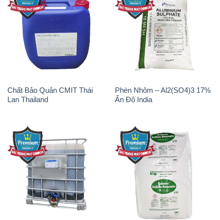
Chất Bảo Quản CMIT Thái
Phèn Nhôm – Al2(SO4)3 17%
Lan Thailand
Ấn Độ India
Chất tạo bọt Las P Tico Tank
Sodium Benzoate – Mốc Bột
IBC Bồn Việt Nam
Kalama Food Grade Mỹ Usa