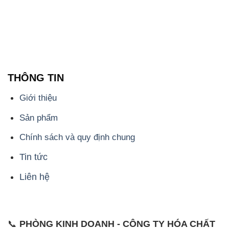
THÔNG TIN
Giới thiệu
Sản phẩm
Chính sách và quy định chung
Tin tức
Liên hệ
📞
PHÒNG KINH DOANH - CÔNG TY HÓA CHẤT
ĐẮC TRƯỜNG PHÁT
🌐
🌐 Website: https://hoachatxulynuoc.com/
📞 Hotline: - 0933.920.505 - 028.3504.5555