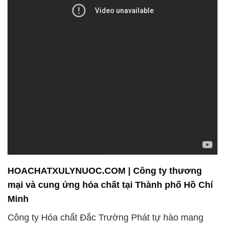
HOACHATXULYNUOC.COM | Công ty thương
mại và cung ứng hóa chất tại Thành phố Hồ Chí
Minh
Công ty Hóa chất Đắc Trường Phát tự hào mang
đến cho khách hàng không chỉ sản phẩm chất
lượng mà còn các dịch vụ hỗ trợ kỹ thuật và tư vấn
ứng dụng chất lượng cao. Chúng tôi cam kết đảm
bảo rằng mọi sản phẩm mà chúng tôi cung cấp luôn