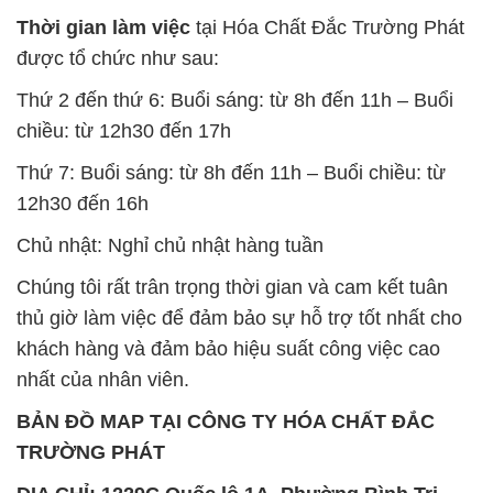
Thứ 7: Buổi sáng: từ 8h đến 11h – Buổi chiều: từ
12h30 đến 16h
Chủ nhật: Nghỉ chủ nhật hàng tuần
Chúng tôi rất trân trọng thời gian và cam kết tuân
thủ giờ làm việc để đảm bảo sự hỗ trợ tốt nhất cho
khách hàng và đảm bảo hiệu suất công việc cao
nhất của nhân viên.
BẢN ĐỒ MAP TẠI CÔNG TY HÓA CHẤT ĐẮC
TRƯỜNG PHÁT
ĐỊA CHỈ: 1229C Quốc lộ 1A, Phường Bình Trị
Đông B, Quận Bình Tân, Sài Gòn TP. Hồ Chí
Minh