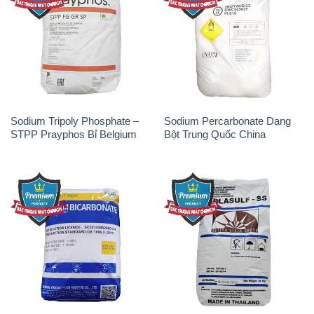
Sodium Tripoly Phosphate –
Sodium Percarbonate Dạng
STPP Prayphos Bỉ Belgium
Bột Trung Quốc China
Sodium Bicarbonate – Bicar
Natri Sunphit – NA2SO3 Thái
NaHCO3 Hunan Trung Quốc
Lan
China