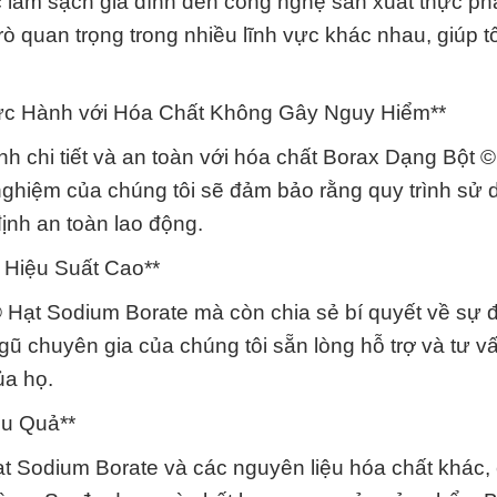
 làm sạch gia đình đến công nghệ sản xuất thực p
ò quan trọng trong nhiều lĩnh vực khác nhau, giúp t
c Hành với Hóa Chất Không Gây Nguy Hiểm**
 chi tiết và an toàn với hóa chất Borax Dạng Bột ©
 nghiệm của chúng tôi sẽ đảm bảo rằng quy trình sử
ịnh an toàn lao động.
 Hiệu Suất Cao**
 Hạt Sodium Borate mà còn chia sẻ bí quyết về sự 
gũ chuyên gia của chúng tôi sẵn lòng hỗ trợ và tư v
ủa họ.
ệu Quả**
t Sodium Borate và các nguyên liệu hóa chất khác, 