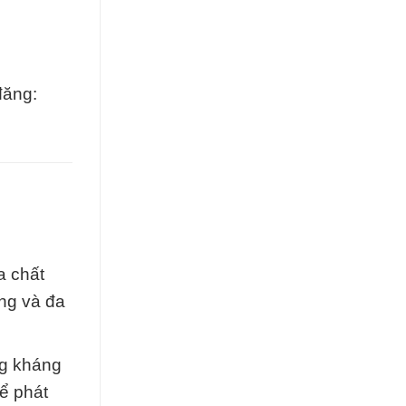
đăng:
a chất
ợng và đa
ng kháng
ể phát