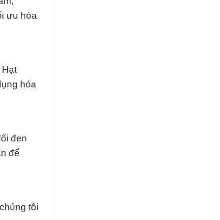
hẩm,
ối ưu hóa
 Hạt
 dụng hóa
đổi đen
ấn để
chúng tôi