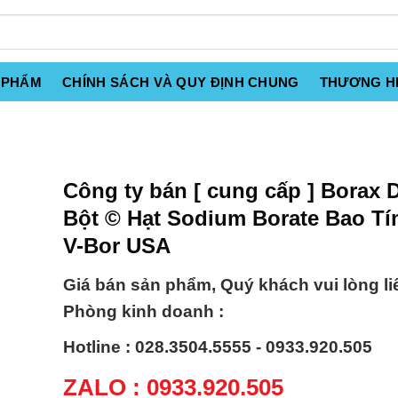
 PHẨM
CHÍNH SÁCH VÀ QUY ĐỊNH CHUNG
THƯƠNG H
Công ty bán [ cung cấp ] Borax 
Bột © Hạt Sodium Borate Bao T
V-Bor USA
Giá bán sản phẩm, Quý khách vui lòng li
Phòng kinh doanh :
Hotline : 028.3504.5555 - 0933.920.505
ZALO : 0933.920.505