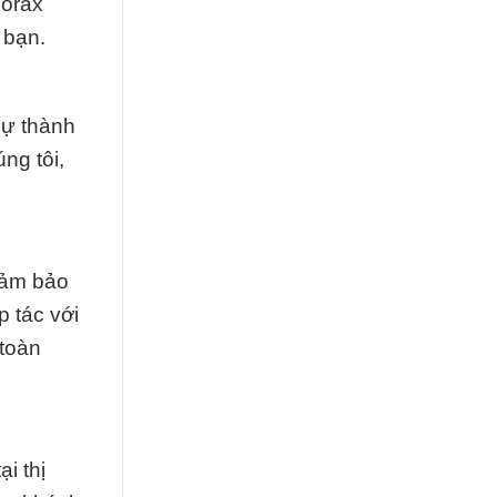
Borax
 bạn.
sự thành
ng tôi,
 đảm bảo
p tác với
 toàn
i thị