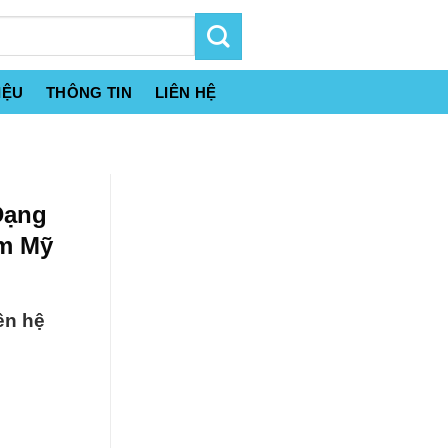
IỆU
THÔNG TIN
LIÊN HỆ
Dạng
ím Mỹ
ên hệ