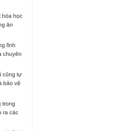
t hóa học
ng ăn
g lĩnh
ia chuyên
i cũng tự
à bảo vệ
 trong
o ra các