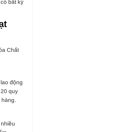
có bất kỳ
ạt
óa Chất
 lao động
 20 quy
 hàng.
 nhiều