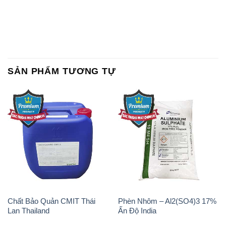
SẢN PHẨM TƯƠNG TỰ
Chất Bảo Quản CMIT Thái
Phèn Nhôm – Al2(SO4)3 17%
Lan Thailand
Ấn Độ India