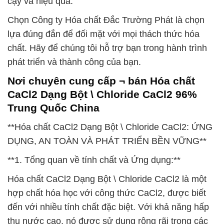
cậy và hiệu quả.
Chọn Công ty Hóa chất Đắc Trường Phát là chọn
lựa đúng đắn để đối mặt với mọi thách thức hóa
chất. Hãy để chúng tôi hỗ trợ bạn trong hành trình
phát triển và thành công của bạn.
Nơi chuyên cung cấp ¬ bán Hóa chất
CaCl2 Dạng Bột \ Chloride CaCl2 96%
Trung Quốc China
**Hóa chất CaCl2 Dạng Bột \ Chloride CaCl2: ỨNG
DỤNG, AN TOÀN VÀ PHÁT TRIỂN BỀN VỮNG**
**1. Tổng quan về tính chất và Ứng dụng:**
Hóa chất CaCl2 Dạng Bột \ Chloride CaCl2 là một
hợp chất hóa học với công thức CaCl2, được biết
đến với nhiều tính chất đặc biệt. Với khả năng hấp
thụ nước cao, nó được sử dụng rộng rãi trong các