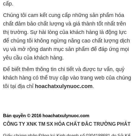
để chúng tôi không ngừng nâng cao chất lượng dịch
vụ và mở rộng danh mục sản phẩm để đáp ứng mọi
yêu cầu của khách hàng.
Để biết thêm thông tin chi tiết và được tư vấn, quý
khách hàng có thể truy cập vào trang web của chúng
tôi tại địa chỉ
hoachatxulynuoc.com
.
Bản quyền © 2016 hoachatxulynuoc.com
CÔNG TY XNK TM SX HÓA CHẤT ĐẮC TRƯỜNG PHÁT
Giấy chứng nhận Đăng ký Kinh doanh số 0304188681 do Sở Kế
hoạch và Đầu tư Thành phố Hồ Chí Minh cấp ngày 19-01-2017
🌐
HOACHATXULYNUOC.COM