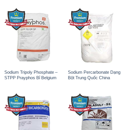
Sodium Tripoly Phosphate –
Sodium Percarbonate Dạng
STPP Prayphos Bỉ Belgium
Bột Trung Quốc China
Sodium Bicarbonate – Bicar
Natri Sunphit – NA2SO3 Thái
NaHCO3 Hunan Trung Quốc
Lan