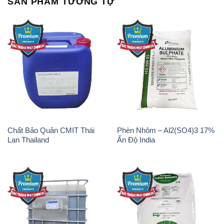
Chất Bảo Quản CMIT Thái
Phèn Nhôm – Al2(SO4)3 17%
Lan Thailand
Ấn Độ India
Chất tạo bọt Las P Tico Tank
Sodium Benzoate – Mốc Bột