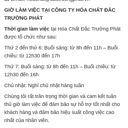
được tổ chức như sau:
Thứ 2 đến thứ 6: Buổi sáng: từ 8h đến 11h – Buổi
chiều: từ 12h30 đến 17h
Thứ 7: Buổi sáng: từ 8h đến 11h – Buổi chiều: từ
12h30 đến 16h
Chủ nhật: Nghỉ chủ nhật hàng tuần
Chúng tôi rất trân trọng thời gian và cam kết tuân
thủ giờ làm việc để đảm bảo sự hỗ trợ tốt nhất cho
khách hàng và đảm bảo hiệu suất công việc cao
nhất của nhân viên.
BẢN ĐỒ MAP TẠI CÔNG TY HÓA CHẤT ĐẮC
TRƯỜNG PHÁT
ĐỊA CHỈ: 1229C Quốc lộ 1A, Phường Bình Trị
Đông B, Quận Bình Tân, Sài Gòn TP. Hồ Chí