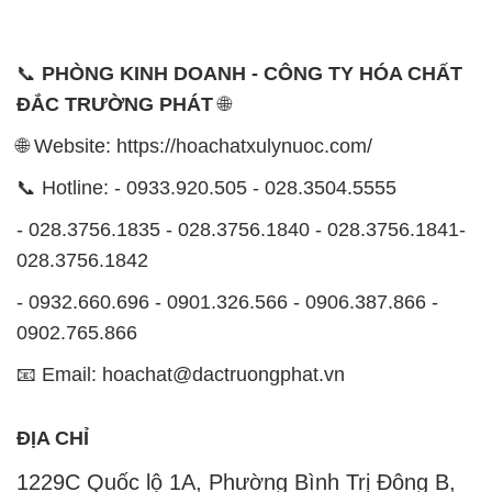
🌐 Website: https://hoachatxulynuoc.com/
📞 Hotline: - 0933.920.505 - 028.3504.5555
- 028.3756.1835 - 028.3756.1840 - 028.3756.1841-
028.3756.1842
- 0932.660.696 - 0901.326.566 - 0906.387.866 -
0902.765.866
📧 Email: hoachat@dactruongphat.vn
ĐỊA CHỈ
1229C Quốc lộ 1A, Phường Bình Trị Đông B,
Quận Bình Tân, TP. Hồ Chí Minh
CÔNG TY XNK TM SX HÓA CHẤT ĐẮC TRƯỜNG