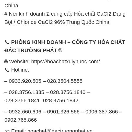
📞
PHÒNG KINH DOANH – CÔNG TY HÓA CHẤT
ĐẮC TRƯỜNG PHÁT
🌐
🌐 Website: https://hoachatxulynuoc.com/
📞 Hotline:
– 0933.920.505 – 028.3504.5555
– 028.3756.1835 – 028.3756.1840 –
028.3756.1841- 028.3756.1842
– 0932.660.696 – 0901.326.566 – 0906.387.866 –
0902.765.866
📧 Email: hoachat@dactruongphat.vn
GIỜ LÀM VIỆC TẠI CÔNG TY HÓA CHẤT ĐẮC
TRƯỜNG PHÁT
Thời gian làm việc
tại Hóa Chất Đắc Trường Phát