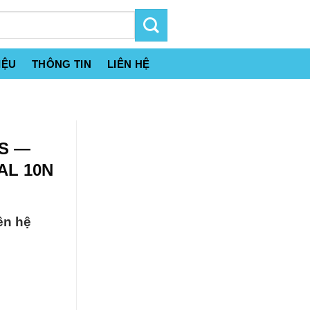
IỆU
THÔNG TIN
LIÊN HỆ
LS —
AL 10N
ên hệ