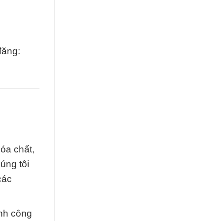
đăng:
óa chất,
úng tôi
các
ành công