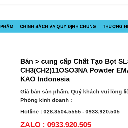
 PHẨM
CHÍNH SÁCH VÀ QUY ĐỊNH CHUNG
THƯƠNG H
Bán > cung cấp Chất Tạo Bọt S
CH3(CH2)11OSO3NA Powder EM
KAO Indonesia
Giá bán sản phẩm, Quý khách vui lòng li
Phòng kinh doanh :
Hotline : 028.3504.5555 - 0933.920.505
ZALO : 0933.920.505