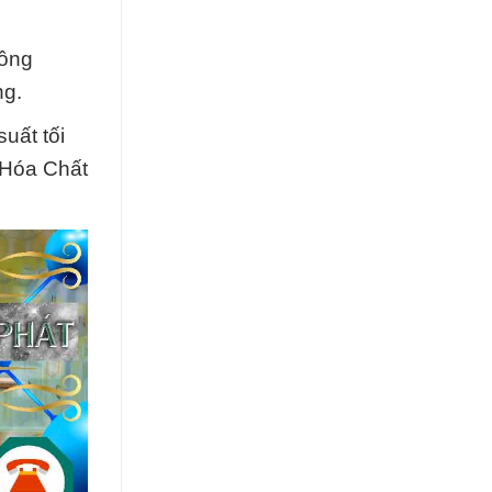
đồng
ng.
uất tối
 Hóa Chất