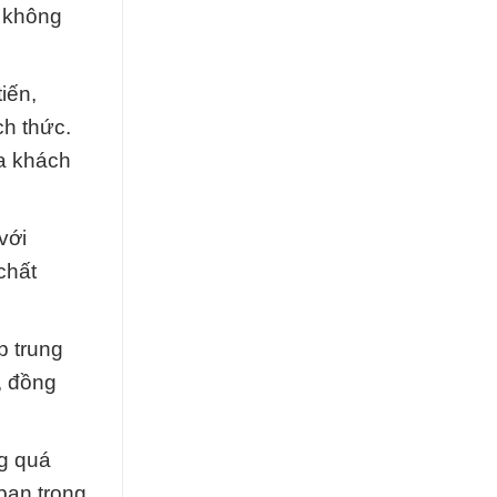
i không
iến,
ch thức.
a khách
với
chất
p trung
, đồng
ng quá
bạn trong