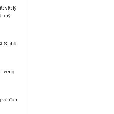
t vật lý
ất mỹ
SLS chất
t lượng
ng và đảm