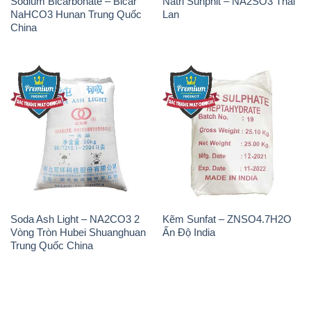
Sodium Bicarbonate – Bicar
Natri Sunphit – NA2SO3 Thái
NaHCO3 Hunan Trung Quốc
Lan
China
Soda Ash Light – NA2CO3 2
Kẽm Sunfat – ZNSO4.7H2O
Vòng Tròn Hubei Shuanghuan
Ấn Độ India
Trung Quốc China