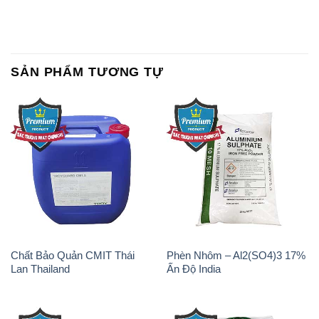
SẢN PHẨM TƯƠNG TỰ
Chất Bảo Quản CMIT Thái
Phèn Nhôm – Al2(SO4)3 17%
Lan Thailand
Ấn Độ India