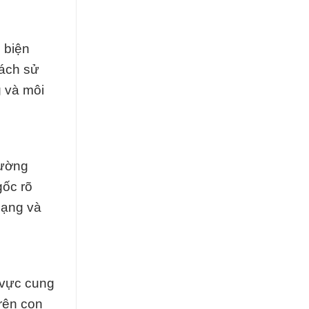
 biện
cách sử
g và môi
rường
gốc rõ
dạng và
h vực cung
rên con