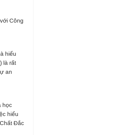
 với Công
và hiểu
 là rất
sự an
a học
ệc hiểu
a Chất Đắc