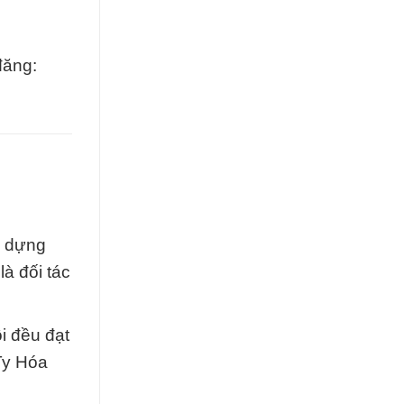
đăng:
y dựng
là đối tác
i đều đạt
Ty Hóa