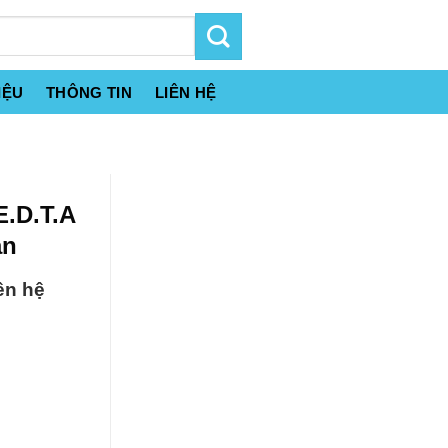
IỆU
THÔNG TIN
LIÊN HỆ
E.D.T.A
an
ên hệ