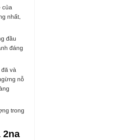
e của
ng nhất,
ng đầu
ành đáng
 đã và
 ngừng nỗ
càng
ợng trong
a 2na