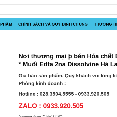
 PHẨM
CHÍNH SÁCH VÀ QUY ĐỊNH CHUNG
THƯƠNG H
Nơi thương mại þ bán Hóa chất 
* Muối Edta 2na Dissolvine Hà L
Giá bán sản phẩm, Quý khách vui lòng li
Phòng kinh doanh :
Hotline : 028.3504.5555 - 0933.920.505
ZALO : 0933.920.505
[contact-form-7 id="1116"]