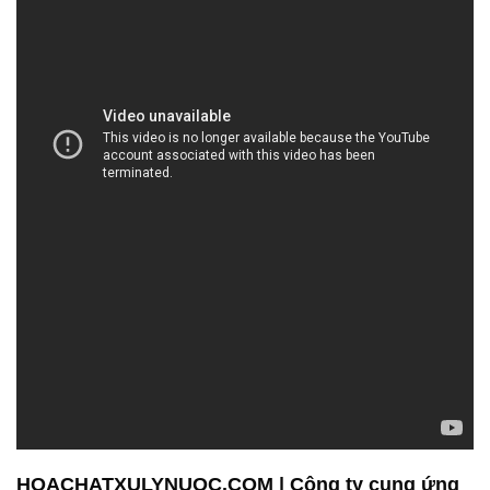
HOACHATXULYNUOC.COM | Công ty cung ứng