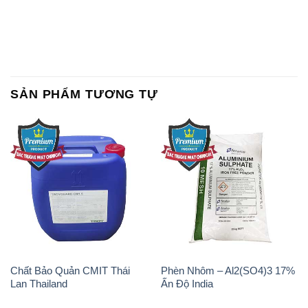
SẢN PHẨM TƯƠNG TỰ
Chất Bảo Quản CMIT Thái
Phèn Nhôm – Al2(SO4)3 17%
Lan Thailand
Ấn Độ India