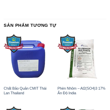
SẢN PHẨM TƯƠNG TỰ
Chất Bảo Quản CMIT Thái
Phèn Nhôm – Al2(SO4)3 17%
Lan Thailand
Ấn Độ India