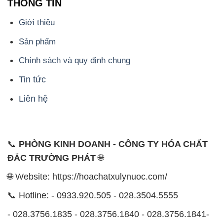
Chính sách và quy định chung
Tin tức
Liên hệ
📞
PHÒNG KINH DOANH - CÔNG TY HÓA CHẤT
ĐẮC TRƯỜNG PHÁT
🌐
🌐 Website: https://hoachatxulynuoc.com/
📞 Hotline: - 0933.920.505 - 028.3504.5555
- 028.3756.1835 - 028.3756.1840 - 028.3756.1841-
028.3756.1842
- 0932.660.696 - 0901.326.566 - 0906.387.866 -
0902.765.866
📧 Email: hoachat@dactruongphat.vn