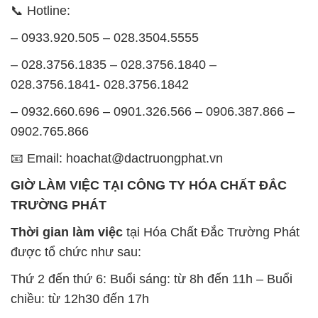
– 0932.660.696 – 0901.326.566 – 0906.387.866 –
0902.765.866
📧 Email: hoachat@dactruongphat.vn
GIỜ LÀM VIỆC TẠI CÔNG TY HÓA CHẤT ĐẮC
TRƯỜNG PHÁT
Thời gian làm việc
tại Hóa Chất Đắc Trường Phát
được tổ chức như sau:
Thứ 2 đến thứ 6: Buổi sáng: từ 8h đến 11h – Buổi
chiều: từ 12h30 đến 17h
Thứ 7: Buổi sáng: từ 8h đến 11h – Buổi chiều: từ
12h30 đến 16h
Chủ nhật: Nghỉ chủ nhật hàng tuần
Chúng tôi rất trân trọng thời gian và cam kết tuân