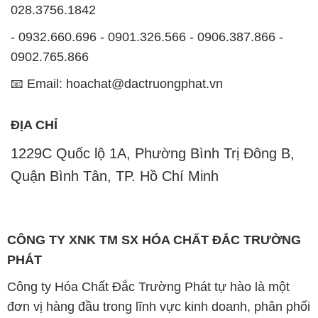
ĐỊA CHỈ
1229C Quốc lộ 1A, Phường Bình Trị Đông B,
Quận Bình Tân, TP. Hồ Chí Minh
CÔNG TY XNK TM SX HÓA CHẤT ĐẮC TRƯỜNG
PHÁT
Công ty Hóa Chất Đắc Trường Phát tự hào là một
đơn vị hàng đầu trong lĩnh vực kinh doanh, phân phối
các loại hóa chất công nghiệp tại TP. Hồ Chí Minh.
Chúng tôi cam kết mang đến cho khách hàng sự hài
lòng và đáp ứng nhu cầu của họ một cách tốt nhất.
Với nhiều năm kinh nghiệm trong ngành, chúng tôi