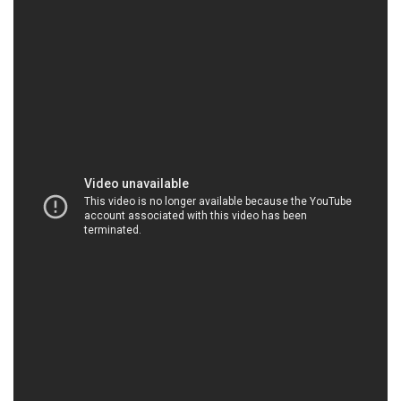
HOACHATXULYNUOC.COM | Công ty cung ứng