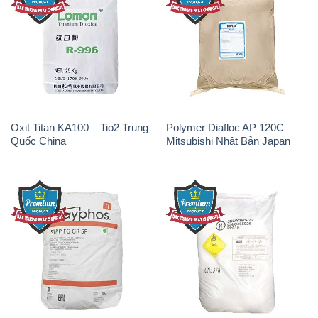
Oxit Titan KA100 – Tio2 Trung
Polymer Diafloc AP 120C
Quốc China
Mitsubishi Nhật Bản Japan
Sodium Tripoly Phosphate –
Sodium Percarbonate Dạng
STPP Prayphos Bỉ Belgium
Bột Trung Quốc China