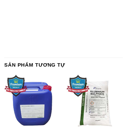
SẢN PHẨM TƯƠNG TỰ
Chất Bảo Quản CMIT Thái
Phèn Nhôm – Al2(SO4)3 17%
Lan Thailand
Ấn Độ India