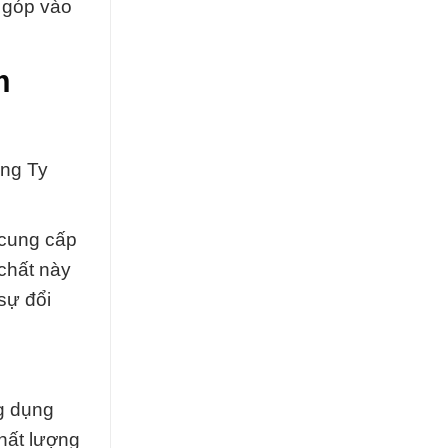
 góp vào
m
ng Ty
 cung cấp
chất này
sự đổi
g dụng
hất lượng