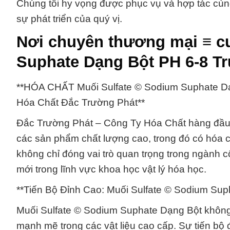
Chúng tôi hy vọng được phục vụ và hợp tác cù
sự phát triển của quý vị.
Nơi chuyên thương mại ≡ c
Suphate Dạng Bột PH 6-8 T
**HÓA CHẤT Muối Sulfate © Sodium Suphate D
Hóa Chất Đắc Trường Phát**
Đắc Trường Phát – Công Ty Hóa Chất hàng đầu 
các sản phẩm chất lượng cao, trong đó có hóa 
không chỉ đóng vai trò quan trọng trong ngành 
mới trong lĩnh vực khoa học vật lý hóa học.
**Tiến Bộ Đỉnh Cao: Muối Sulfate © Sodium Su
Muối Sulfate © Sodium Suphate Dạng Bột không
mạnh mẽ trong các vật liệu cao cấp. Sự tiến bộ