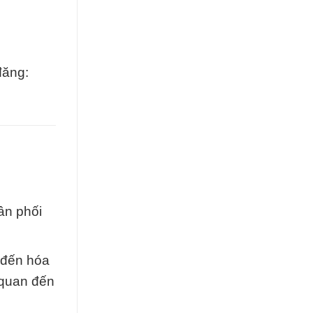
đăng:
ân phối
n đến hóa
 quan đến