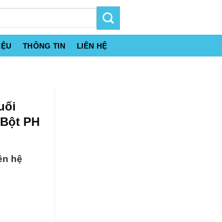
IỆU
THÔNG TIN
LIÊN HỆ
uối
 Bột PH
ên hệ