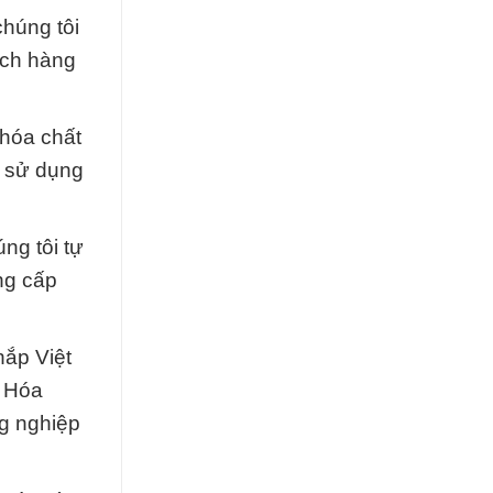
chúng tôi
ách hàng
hóa chất
h sử dụng
ng tôi tự
ng cấp
hắp Việt
y Hóa
ng nghiệp