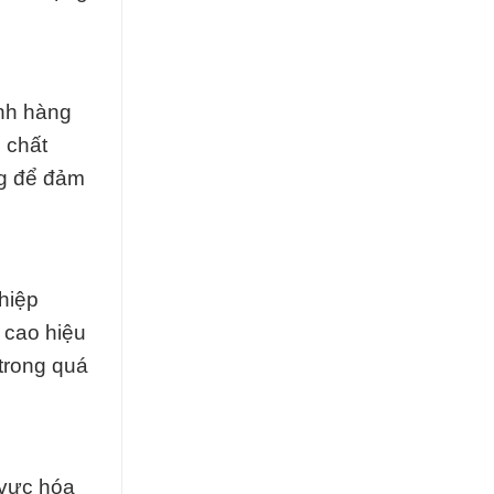
ạnh hàng
 chất
ng để đảm
hiệp
 cao hiệu
 trong quá
 vực hóa