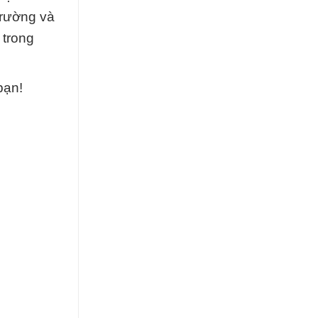
trường và
 trong
bạn!