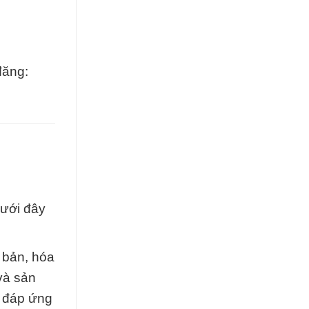
đăng:
Dưới đây
 bản, hóa
và sản
o đáp ứng