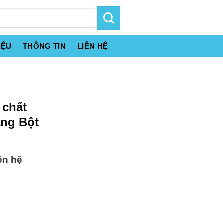
IỆU
THÔNG TIN
LIÊN HỆ
 chất
ạng Bột
ên hệ