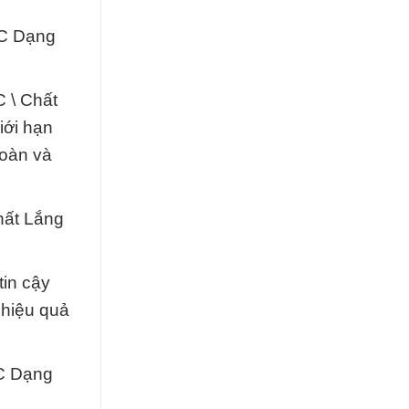
AC Dạng
 \ Chất
iới hạn
toàn và
hất Lắng
tin cậy
 hiệu quả
C Dạng