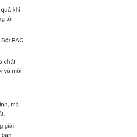
 quả khi
g tôi
t Bột PAC
a chất
i và môi
inh, mà
t.
g giải
a bạn