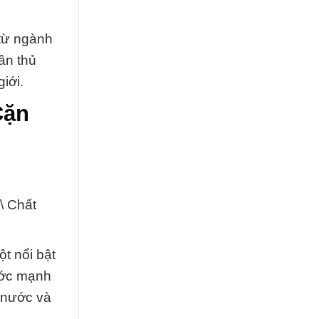
từ ngành
ân thủ
iới.
Cặn
\ Chất
t nổi bật
ước mạnh
 nước và