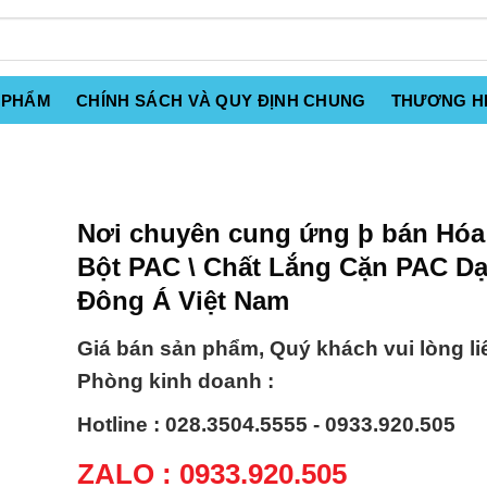
 PHẨM
CHÍNH SÁCH VÀ QUY ĐỊNH CHUNG
THƯƠNG H
Nơi chuyên cung ứng þ bán Hóa
Bột PAC \ Chất Lắng Cặn PAC D
Đông Á Việt Nam
Giá bán sản phẩm, Quý khách vui lòng li
Phòng kinh doanh :
Hotline : 028.3504.5555 - 0933.920.505
ZALO : 0933.920.505