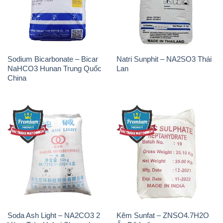
- 028.3756.1835 - 028.3756.1840 - 028.3756.1841-
028.3756.1842
- 0932.660.696 - 0901.326.566 - 0906.387.866 -
0902.765.866
📧 Email: hoachat@dactruongphat.vn
ĐỊA CHỈ
1229C Quốc lộ 1A, Phường Bình Trị Đông B,
Quận Bình Tân, TP. Hồ Chí Minh
CÔNG TY XNK TM SX HÓA CHẤT ĐẮC TRƯỜNG
PHÁT
Công ty Hóa Chất Đắc Trường Phát tự hào là một