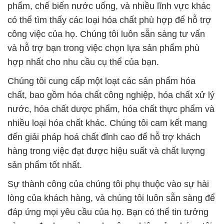
Lỏng 55% Can Xanh Trung Quốc China
# Cty chuyên bán ≤ thương mại hóa chất
Hydrofluoric Acid / Acid Hydrogen Fluoride Dạng
Lỏng 55% Can Xanh Trung Quốc China
# Công ty chuyên phân phối » kinh doanh hóa chất
Hydrofluoric Acid / Acid Hydrogen Fluoride Dạng
Lỏng 55% Can Xanh Trung Quốc China
# Cty bán | kinh doanh hóa chất Hydrofluoric Acid /
Acid Hydrogen Fluoride Dạng Lỏng 55% Can Xanh
Trung Quốc China
# Công ty bán | kinh doanh hóa chất Hydrofluoric
Acid / Acid Hydrogen Fluoride Dạng Lỏng 55% Can
Xanh Trung Quốc China
📞
PHÒNG KINH DOANH – CÔNG TY HÓA CHẤT
ĐẮC TRƯỜNG PHÁT
🌐