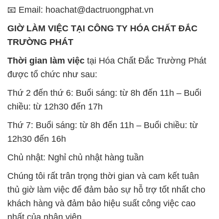
Chất Bảo Quản CMIT Thái
Phèn Nhôm – Al2(SO4)3 17%
Lan Thailand
Ấn Độ India
Chất tạo bọt Las P Tico Tank
Sodium Benzoate – Mốc Bột
IBC Bồn Việt Nam
Kalama Food Grade Mỹ Usa