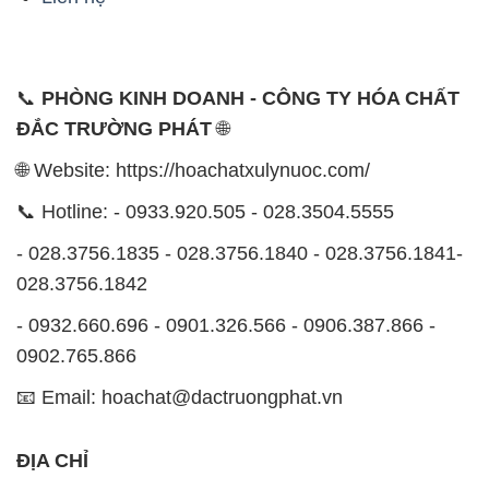
rằng sự hài lòng của đối tác là thành công của chúng
tôi và sự phát triển bền vững chỉ có thể đạt được khi
cùng nhau hợp tác và phát triển.
Với đội ngũ nhân viên chuyên nghiệp, giàu kinh
nghiệm và tận tâm, chúng tôi có khả năng đáp ứng
đa dạng các nhu cầu hóa chất của khách hàng từ các
ngành nghề và lĩnh vực sản xuất khác nhau. Quý
khách hàng có thể tin tưởng vào sự tư vấn chuyên
nghiệp và những giải pháp tối ưu mà chúng tôi cung
cấp.
Chúng tôi cam kết cung cấp những sản phẩm hóa
chất đảm bảo chất lượng và giá thành tốt nhất trên
thị trường. Sự hài lòng của khách hàng là động lực
để chúng tôi không ngừng nâng cao chất lượng dịch
vụ và mở rộng danh mục sản phẩm để đáp ứng mọi