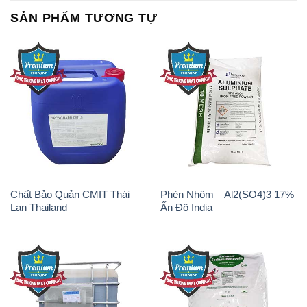
Sodium Tripoly Phosphate –
Sodium Percarbonate Dạng
STPP Prayphos Bỉ Belgium
Bột Trung Quốc China
Sodium Bicarbonate – Bicar
Natri Sunphit – NA2SO3 Thái
NaHCO3 Hunan Trung Quốc
Lan
China