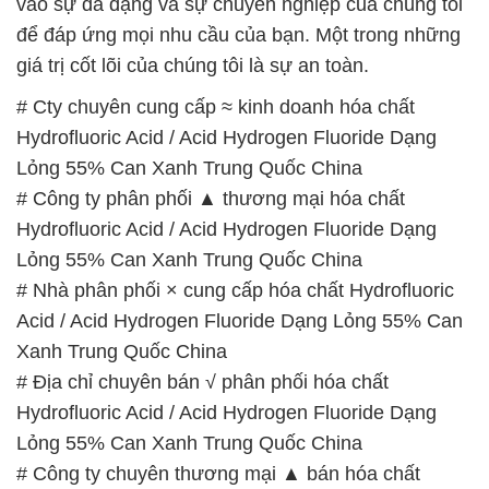
🌐 Website: https://hoachatxulynuoc.com/
📞 Hotline:
– 0933.920.505 – 028.3504.5555
– 028.3756.1835 – 028.3756.1840 –
028.3756.1841- 028.3756.1842
– 0932.660.696 – 0901.326.566 – 0906.387.866 –
0902.765.866
📧 Email: hoachat@dactruongphat.vn
GIỜ LÀM VIỆC TẠI CÔNG TY HÓA CHẤT ĐẮC
TRƯỜNG PHÁT
Thời gian làm việc
tại Hóa Chất Đắc Trường Phát
được tổ chức như sau:
Thứ 2 đến thứ 6: Buổi sáng: từ 8h đến 11h – Buổi