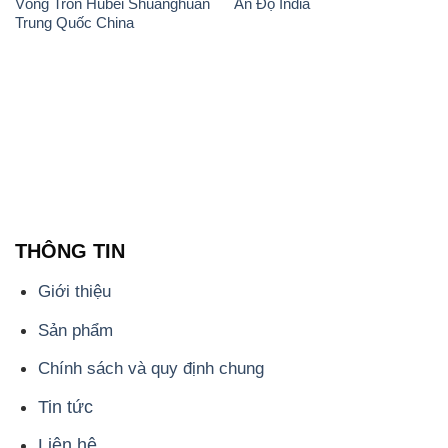
đơn vị hàng đầu trong lĩnh vực kinh doanh, phân phối
các loại hóa chất công nghiệp tại TP. Hồ Chí Minh.
Chúng tôi cam kết mang đến cho khách hàng sự hài
lòng và đáp ứng nhu cầu của họ một cách tốt nhất.
Với nhiều năm kinh nghiệm trong ngành, chúng tôi
hiểu rõ tầm quan trọng của chất lượng và giá trị của
sản phẩm. Chính vì vậy, chúng tôi luôn tìm kiếm và
cung cấp những sản phẩm hóa chất chất lượng cao
và giá thành hợp lý, đảm bảo mang lại lợi ích lớn
nhất cho khách hàng.
Chúng tôi coi trọng uy tín trong kinh doanh và luôn
đặt tiêu chí "kinh doanh nhưng không tách rời khỏi uy
tín" lên hàng đầu. Mỗi sản phẩm mà chúng tôi cung
cấp đều phải đạt được tiêu chuẩn chất lượng cao và
đáp ứng được yêu cầu của khách hàng. Chúng tôi tin