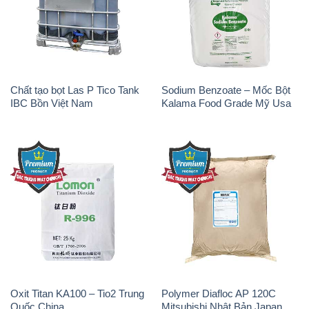
Soda Ash Light – NA2CO3 2
Kẽm Sunfat – ZNSO4.7H2O
Vòng Tròn Hubei Shuanghuan
Ấn Độ India
Trung Quốc China