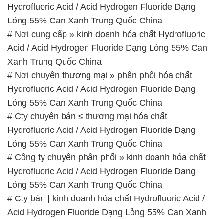
chiều: từ 12h30 đến 17h
Thứ 7: Buổi sáng: từ 8h đến 11h – Buổi chiều: từ
12h30 đến 16h
Chủ nhật: Nghỉ chủ nhật hàng tuần
Chúng tôi rất trân trọng thời gian và cam kết tuân
thủ giờ làm việc để đảm bảo sự hỗ trợ tốt nhất cho
khách hàng và đảm bảo hiệu suất công việc cao
nhất của nhân viên.
BẢN ĐỒ MAP TẠI CÔNG TY HÓA CHẤT ĐẮC
TRƯỜNG PHÁT
ĐỊA CHỈ: 1229C Quốc lộ 1A, Phường Bình Trị
Đông B, Quận Bình Tân, Sài Gòn TP. Hồ Chí
Minh