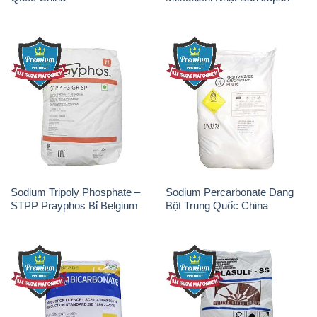
THÔNG TIN
Giới thiệu
Sản phẩm
Chính sách và quy định chung
Tin tức
Liên hệ
📞
PHÒNG KINH DOANH - CÔNG TY HÓA CHẤT
ĐẮC TRƯỜNG PHÁT
🌐
🌐 Website: https://hoachatxulynuoc.com/
📞 Hotline: - 0933.920.505 - 028.3504.5555