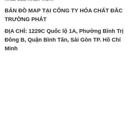
Oxit Titan KA100 – Tio2 Trung
Polymer Diafloc AP 120C
Quốc China
Mitsubishi Nhật Bản Japan