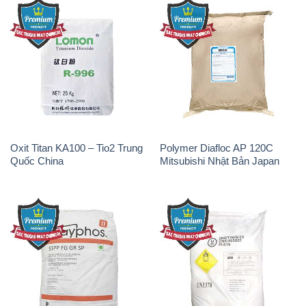
Oxit Titan KA100 – Tio2 Trung
Polymer Diafloc AP 120C
Quốc China
Mitsubishi Nhật Bản Japan
Sodium Tripoly Phosphate –
Sodium Percarbonate Dạng
STPP Prayphos Bỉ Belgium
Bột Trung Quốc China