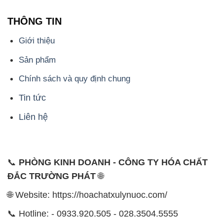
Chính sách và quy định chung
Tin tức
Liên hệ
📞
PHÒNG KINH DOANH - CÔNG TY HÓA CHẤT
ĐẮC TRƯỜNG PHÁT
🌐
🌐 Website: https://hoachatxulynuoc.com/
📞 Hotline: - 0933.920.505 - 028.3504.5555
- 028.3756.1835 - 028.3756.1840 - 028.3756.1841-
028.3756.1842
- 0932.660.696 - 0901.326.566 - 0906.387.866 -
0902.765.866