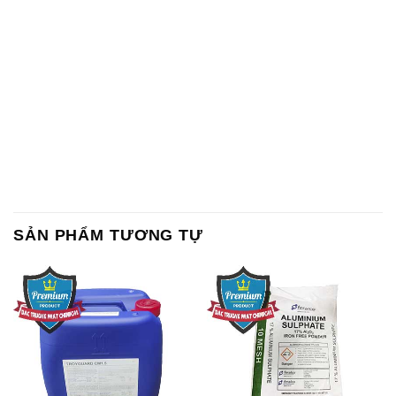
SẢN PHẨM TƯƠNG TỰ
Chất Bảo Quản CMIT Thái
Phèn Nhôm – Al2(SO4)3 17%
Lan Thailand
Ấn Độ India