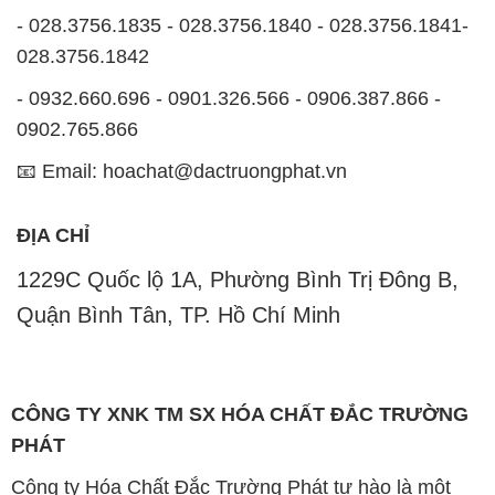
📧 Email: hoachat@dactruongphat.vn
ĐỊA CHỈ
1229C Quốc lộ 1A, Phường Bình Trị Đông B,
Quận Bình Tân, TP. Hồ Chí Minh
CÔNG TY XNK TM SX HÓA CHẤT ĐẮC TRƯỜNG
PHÁT
Công ty Hóa Chất Đắc Trường Phát tự hào là một
đơn vị hàng đầu trong lĩnh vực kinh doanh, phân phối
các loại hóa chất công nghiệp tại TP. Hồ Chí Minh.
Chúng tôi cam kết mang đến cho khách hàng sự hài
lòng và đáp ứng nhu cầu của họ một cách tốt nhất.