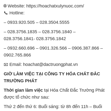
– 028.3756.1835 – 028.3756.1840 –
028.3756.1841- 028.3756.1842
– 0932.660.696 – 0901.326.566 – 0906.387.866 –
0902.765.866
📧 Email: hoachat@dactruongphat.vn
GIỜ LÀM VIỆC TẠI CÔNG TY HÓA CHẤT ĐẮC
TRƯỜNG PHÁT
Thời gian làm việc
tại Hóa Chất Đắc Trường Phát
được tổ chức như sau:
Thứ 2 đến thứ 6: Buổi sáng: từ 8h đến 11h – Buổi
chiều: từ 12h30 đến 17h
Thứ 7: Buổi sáng: từ 8h đến 11h – Buổi chiều: từ
12h30 đến 16h
Chủ nhật: Nghỉ chủ nhật hàng tuần