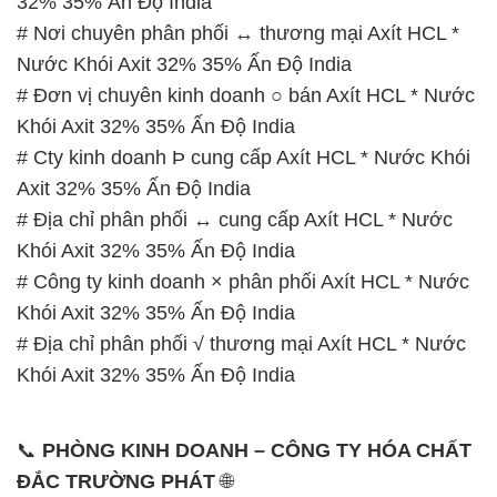
# Cty kinh doanh Þ cung cấp Axít HCL * Nước Khói
Axit 32% 35% Ấn Độ India
# Địa chỉ phân phối ↔ cung cấp Axít HCL * Nước
Khói Axit 32% 35% Ấn Độ India
# Công ty kinh doanh × phân phối Axít HCL * Nước
Khói Axit 32% 35% Ấn Độ India
# Địa chỉ phân phối √ thương mại Axít HCL * Nước
Khói Axit 32% 35% Ấn Độ India
📞
PHÒNG KINH DOANH – CÔNG TY HÓA CHẤT
ĐẮC TRƯỜNG PHÁT
🌐
🌐 Website: https://hoachatxulynuoc.com/
📞 Hotline:
– 0933.920.505 – 028.3504.5555