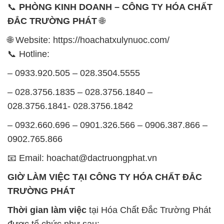
📞
PHÒNG KINH DOANH – CÔNG TY HÓA CHẤT
ĐẮC TRƯỜNG PHÁT
🌐
🌐 Website: https://hoachatxulynuoc.com/
📞 Hotline:
– 0933.920.505 – 028.3504.5555
– 028.3756.1835 – 028.3756.1840 –
028.3756.1841- 028.3756.1842
– 0932.660.696 – 0901.326.566 – 0906.387.866 –
0902.765.866
📧 Email: hoachat@dactruongphat.vn
GIỜ LÀM VIỆC TẠI CÔNG TY HÓA CHẤT ĐẮC
TRƯỜNG PHÁT
Thời gian làm việc
tại Hóa Chất Đắc Trường Phát
được tổ chức như sau: