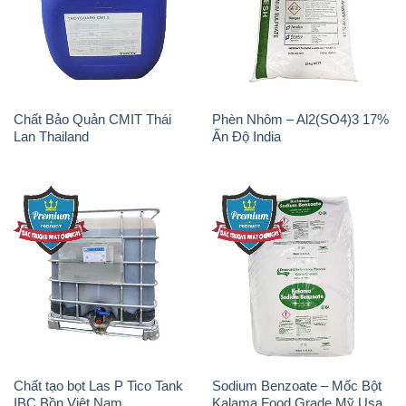
Chất Bảo Quản CMIT Thái
Phèn Nhôm – Al2(SO4)3 17%
Lan Thailand
Ấn Độ India
Chất tạo bọt Las P Tico Tank
Sodium Benzoate – Mốc Bột
IBC Bồn Việt Nam
Kalama Food Grade Mỹ Usa