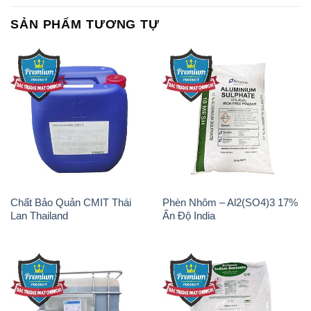
SẢN PHẨM TƯƠNG TỰ
Chất Bảo Quản CMIT Thái
Phèn Nhôm – Al2(SO4)3 17%
Lan Thailand
Ấn Độ India