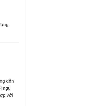
đăng:
ang đến
ội ngũ
hợp với