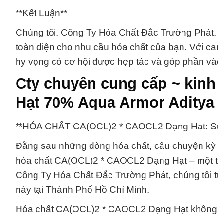
**Kết Luận**
Chúng tôi, Công Ty Hóa Chất Đắc Trường Phát, tự
toàn diện cho nhu cầu hóa chất của bạn. Với cam
hy vọng có cơ hội được hợp tác và góp phần v
Cty chuyên cung cấp ~ kin
Hạt 70% Aqua Armor Aditya 
**HÓA CHẤT CA(OCL)2 * CAOCL2 Dạng Hạt: Sự 
Đằng sau những dòng hóa chất, câu chuyện kỳ d
hóa chất CA(OCL)2 * CAOCL2 Dạng Hạt – một tr
Công Ty Hóa Chất Đắc Trường Phát, chúng tôi t
này tại Thành Phố Hồ Chí Minh.
Hóa chất CA(OCL)2 * CAOCL2 Dạng Hạt không c