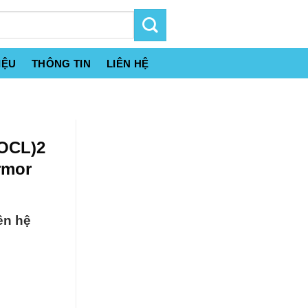
IỆU
THÔNG TIN
LIÊN HỆ
(OCL)2
rmor
ên hệ