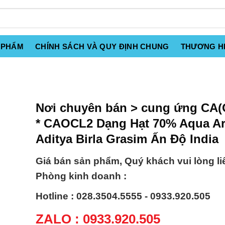
 PHẨM
CHÍNH SÁCH VÀ QUY ĐỊNH CHUNG
THƯƠNG H
Nơi chuyên bán > cung ứng CA
* CAOCL2 Dạng Hạt 70% Aqua A
Aditya Birla Grasim Ấn Độ India
Giá bán sản phẩm, Quý khách vui lòng li
Phòng kinh doanh :
Hotline : 028.3504.5555 - 0933.920.505
ZALO : 0933.920.505