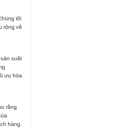
Chúng tôi
u rộng về
 sản xuất
ng
ối ưu hóa
ảo rằng
của
ách hàng.