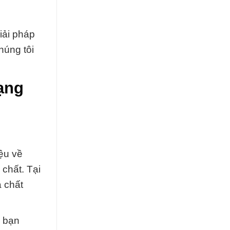
iải pháp
húng tôi
ạng
ệu về
chất. Tại
 chất
i bạn