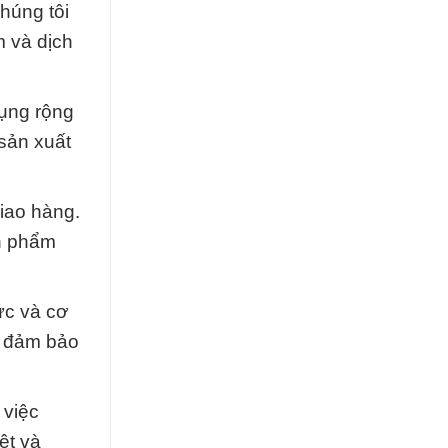
húng tôi
m và dịch
ụng rộng
 sản xuất
giao hàng.
ản phẩm
ức và cơ
, đảm bảo
 việc
ệt và