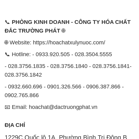
📞
PHÒNG KINH DOANH - CÔNG TY HÓA CHẤT
ĐẮC TRƯỜNG PHÁT
🌐
🌐 Website: https://hoachatxulynuoc.com/
📞 Hotline: - 0933.920.505 - 028.3504.5555
- 028.3756.1835 - 028.3756.1840 - 028.3756.1841-
028.3756.1842
- 0932.660.696 - 0901.326.566 - 0906.387.866 -
0902.765.866
📧 Email: hoachat@dactruongphat.vn
ĐỊA CHỈ
1229C Quốc lộ 1A, Phường Bình Trị Đông B,