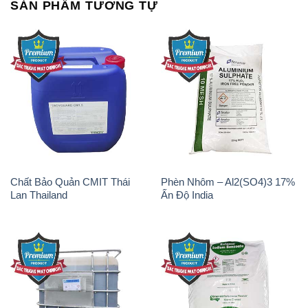
SẢN PHẨM TƯƠNG TỰ
Chất Bảo Quản CMIT Thái
Phèn Nhôm – Al2(SO4)3 17%
Lan Thailand
Ấn Độ India