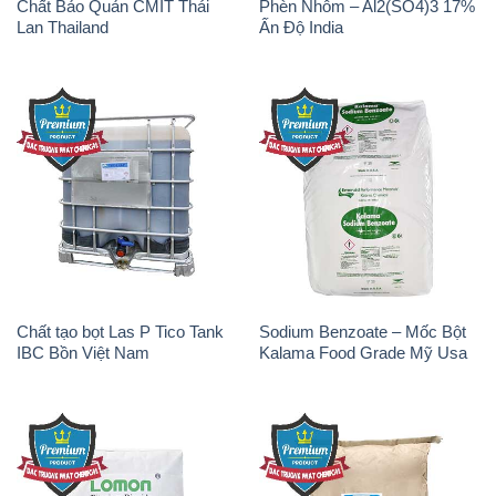
Chất Bảo Quản CMIT Thái
Phèn Nhôm – Al2(SO4)3 17%
Lan Thailand
Ấn Độ India
Chất tạo bọt Las P Tico Tank
Sodium Benzoate – Mốc Bột
IBC Bồn Việt Nam
Kalama Food Grade Mỹ Usa