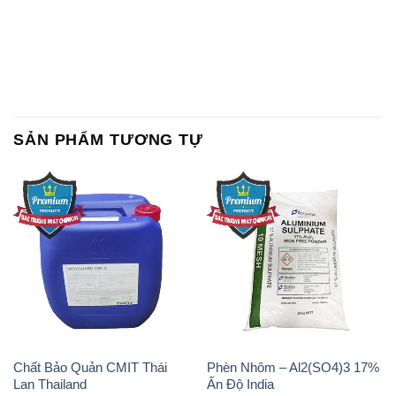
SẢN PHẨM TƯƠNG TỰ
Chất Bảo Quản CMIT Thái
Phèn Nhôm – Al2(SO4)3 17%
Lan Thailand
Ấn Độ India