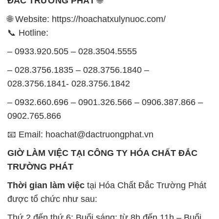
ĐẮC TRƯỜNG PHÁT
🌐
🌐 Website: https://hoachatxulynuoc.com/
📞 Hotline:
– 0933.920.505 – 028.3504.5555
– 028.3756.1835 – 028.3756.1840 –
028.3756.1841- 028.3756.1842
– 0932.660.696 – 0901.326.566 – 0906.387.866 –
0902.765.866
📧 Email: hoachat@dactruongphat.vn
GIỜ LÀM VIỆC TẠI CÔNG TY HÓA CHẤT ĐẮC
TRƯỜNG PHÁT
Thời gian làm việc
tại Hóa Chất Đắc Trường Phát
được tổ chức như sau:
Thứ 2 đến thứ 6: Buổi sáng: từ 8h đến 11h – Buổi