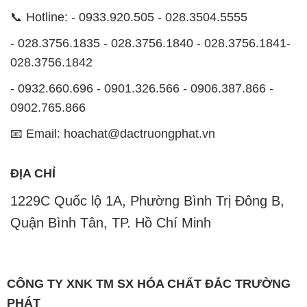
- 0932.660.696 - 0901.326.566 - 0906.387.866 -
0902.765.866
📧 Email: hoachat@dactruongphat.vn
ĐỊA CHỈ
1229C Quốc lộ 1A, Phường Bình Trị Đông B,
Quận Bình Tân, TP. Hồ Chí Minh
CÔNG TY XNK TM SX HÓA CHẤT ĐẮC TRƯỜNG
PHÁT
Công ty Hóa Chất Đắc Trường Phát tự hào là một
đơn vị hàng đầu trong lĩnh vực kinh doanh, phân phối
các loại hóa chất công nghiệp tại TP. Hồ Chí Minh.
Chúng tôi cam kết mang đến cho khách hàng sự hài