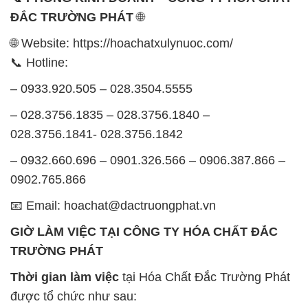
– 0933.920.505 – 028.3504.5555
– 028.3756.1835 – 028.3756.1840 –
028.3756.1841- 028.3756.1842
– 0932.660.696 – 0901.326.566 – 0906.387.866 –
0902.765.866
📧 Email: hoachat@dactruongphat.vn
GIỜ LÀM VIỆC TẠI CÔNG TY HÓA CHẤT ĐẮC
TRƯỜNG PHÁT
Thời gian làm việc
tại Hóa Chất Đắc Trường Phát
được tổ chức như sau:
Thứ 2 đến thứ 6: Buổi sáng: từ 8h đến 11h – Buổi
chiều: từ 12h30 đến 17h
Thứ 7: Buổi sáng: từ 8h đến 11h – Buổi chiều: từ
12h30 đến 16h