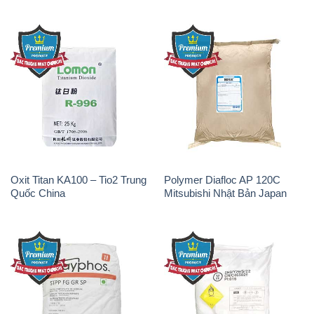
Oxit Titan KA100 – Tio2 Trung
Polymer Diafloc AP 120C
Quốc China
Mitsubishi Nhật Bản Japan
Sodium Tripoly Phosphate –
Sodium Percarbonate Dạng
STPP Prayphos Bỉ Belgium
Bột Trung Quốc China