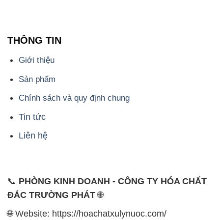
Sản phẩm
Chính sách và quy định chung
Tin tức
Liên hệ
📞
PHÒNG KINH DOANH - CÔNG TY HÓA CHẤT
ĐẮC TRƯỜNG PHÁT
🌐
🌐 Website: https://hoachatxulynuoc.com/
📞 Hotline: - 0933.920.505 - 028.3504.5555
- 028.3756.1835 - 028.3756.1840 - 028.3756.1841-
028.3756.1842