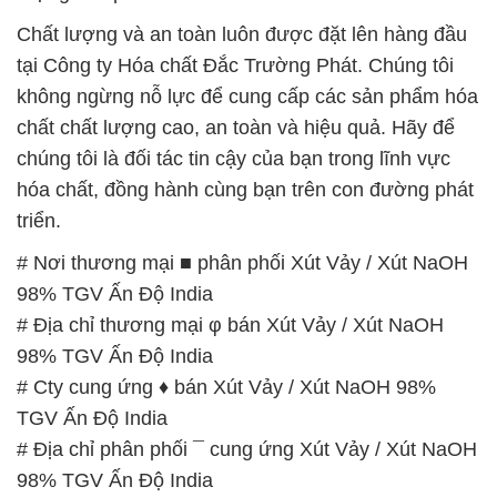
chúng tôi là đối tác tin cậy của bạn trong lĩnh vực
hóa chất, đồng hành cùng bạn trên con đường phát
triển.
# Nơi thương mại ■ phân phối Xút Vảy / Xút NaOH
98% TGV Ấn Độ India
# Địa chỉ thương mại φ bán Xút Vảy / Xút NaOH
98% TGV Ấn Độ India
# Cty cung ứng ♦ bán Xút Vảy / Xút NaOH 98%
TGV Ấn Độ India
# Địa chỉ phân phối ¯ cung ứng Xút Vảy / Xút NaOH
98% TGV Ấn Độ India
# Nơi phân phối ← kinh doanh Xút Vảy / Xút NaOH
98% TGV Ấn Độ India
# Nhà cung ứng ≈ phân phối Xút Vảy / Xút NaOH
98% TGV Ấn Độ India