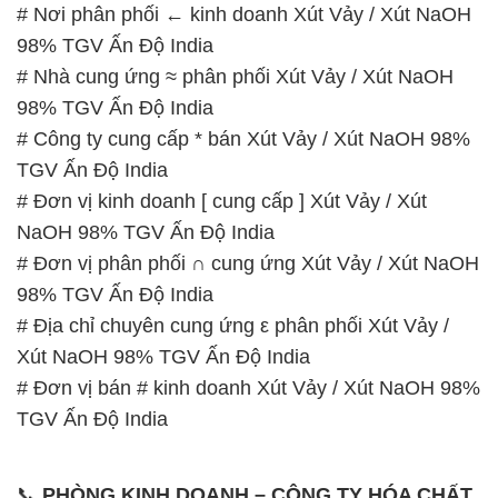
# Công ty cung cấp * bán Xút Vảy / Xút NaOH 98%
TGV Ấn Độ India
# Đơn vị kinh doanh [ cung cấp ] Xút Vảy / Xút
NaOH 98% TGV Ấn Độ India
# Đơn vị phân phối ∩ cung ứng Xút Vảy / Xút NaOH
98% TGV Ấn Độ India
# Địa chỉ chuyên cung ứng ε phân phối Xút Vảy /
Xút NaOH 98% TGV Ấn Độ India
# Đơn vị bán # kinh doanh Xút Vảy / Xút NaOH 98%
TGV Ấn Độ India
📞
PHÒNG KINH DOANH – CÔNG TY HÓA CHẤT
ĐẮC TRƯỜNG PHÁT
🌐
🌐 Website: https://hoachatxulynuoc.com/
📞 Hotline: