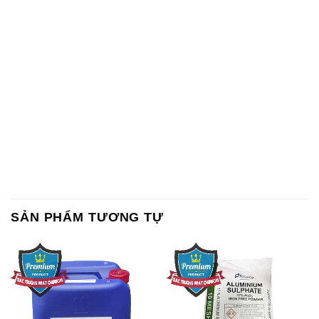
SẢN PHẨM TƯƠNG TỰ
Chất Bảo Quản CMIT Thái
Phèn Nhôm – Al2(SO4)3 17%