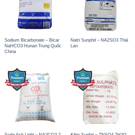
Sodium Bicarbonate – Bicar
Natri Sunphit – NA2SO3 Thái
NaHCO3 Hunan Trung Quốc
Lan
China
Soda Ash Light – NA2CO3 2
Kẽm Sunfat – ZNSO4.7H2O