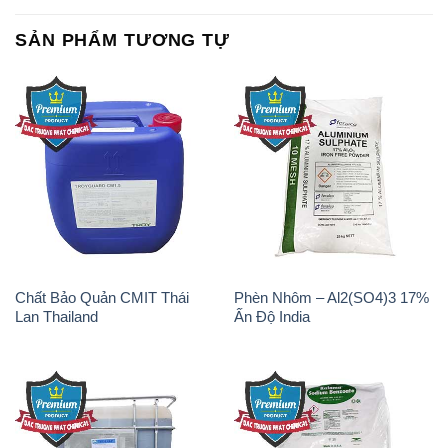
SẢN PHẨM TƯƠNG TỰ
Chất Bảo Quản CMIT Thái
Phèn Nhôm – Al2(SO4)3 17%
Lan Thailand
Ấn Độ India