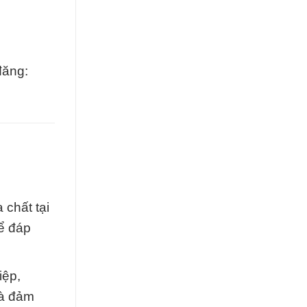
đăng:
 chất tại
ể đáp
iệp,
là đảm