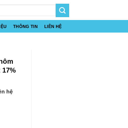
IỆU
THÔNG TIN
LIÊN HỆ
Nhôm
t 17%
ên hệ