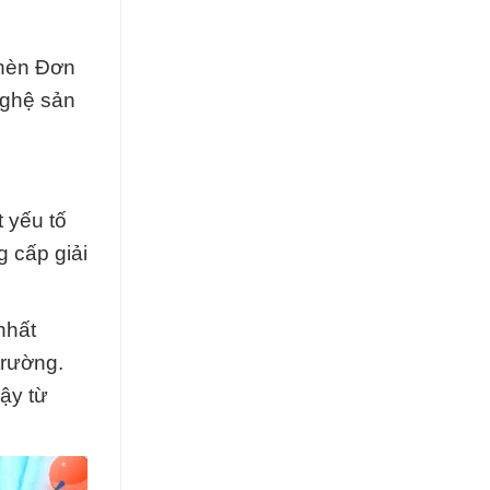
Phèn Đơn
nghệ sản
 yếu tố
g cấp giải
nhất
trường.
cậy từ