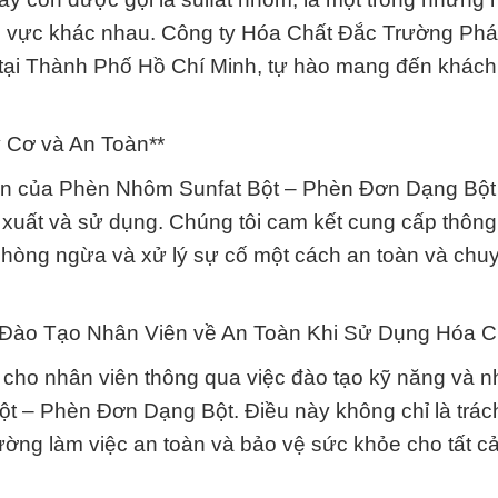
h vực khác nhau. Công ty Hóa Chất Đắc Trường Phát
 tại Thành Phố Hồ Chí Minh, tự hào mang đến khác
y Cơ và An Toàn**
oàn của Phèn Nhôm Sunfat Bột – Phèn Đơn Dạng Bột 
xuất và sử dụng. Chúng tôi cam kết cung cấp thông 
 phòng ngừa và xử lý sự cố một cách an toàn và chu
c Đào Tạo Nhân Viên về An Toàn Khi Sử Dụng Hóa C
cho nhân viên thông qua việc đào tạo kỹ năng và n
ột – Phèn Đơn Dạng Bột. Điều này không chỉ là trá
rường làm việc an toàn và bảo vệ sức khỏe cho tất c