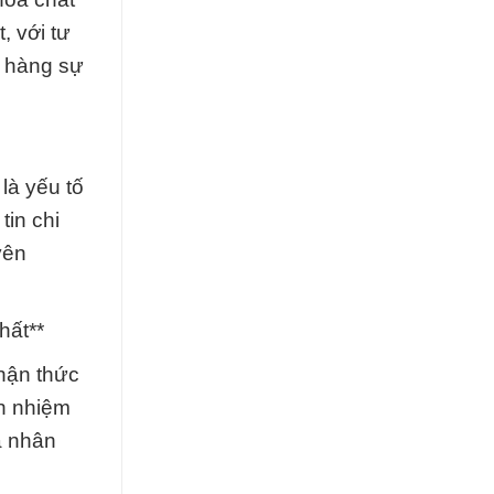
, với tư
h hàng sự
là yếu tố
tin chi
yên
hất**
hận thức
ch nhiệm
ả nhân