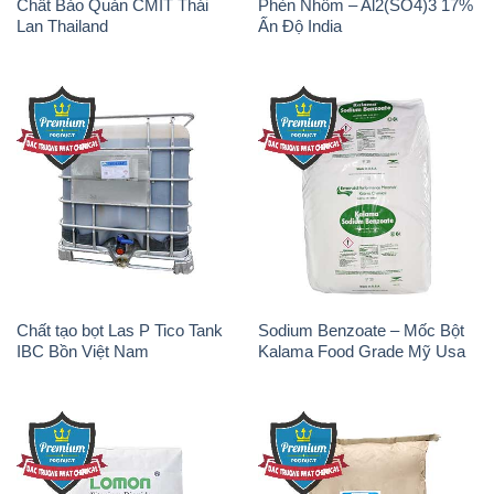
Chất Bảo Quản CMIT Thái
Phèn Nhôm – Al2(SO4)3 17%
Lan Thailand
Ấn Độ India
Chất tạo bọt Las P Tico Tank
Sodium Benzoate – Mốc Bột
IBC Bồn Việt Nam
Kalama Food Grade Mỹ Usa