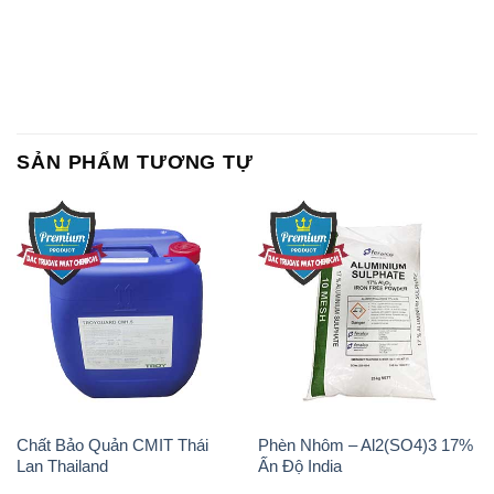
SẢN PHẨM TƯƠNG TỰ
Chất Bảo Quản CMIT Thái
Phèn Nhôm – Al2(SO4)3 17%
Lan Thailand
Ấn Độ India