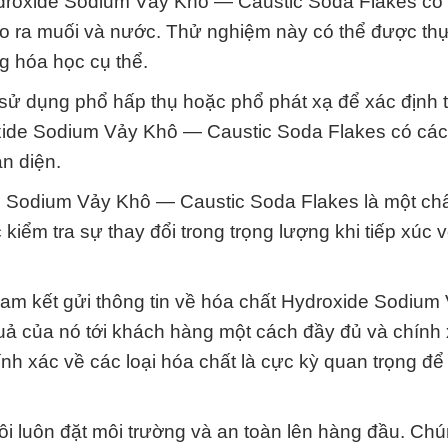
ydroxide Sodium Vảy Khô — Caustic Soda Flakes có 
ạo ra muối và nước. Thử nghiệm này có thể được th
g hóa học cụ thể.
sử dụng phổ hấp thụ hoặc phổ phát xạ để xác định 
oxide Sodium Vảy Khô — Caustic Soda Flakes có cá
n diện.
de Sodium Vảy Khô — Caustic Soda Flakes là một ch
kiểm tra sự thay đổi trong trọng lượng khi tiếp xúc 
 cam kết gửi thông tin về hóa chất Hydroxide Sodium
ả của nó tới khách hàng một cách đầy đủ và chính 
hính xác về các loại hóa chất là cực kỳ quan trọng đ
i luôn đặt môi trường và an toàn lên hàng đầu. Chú