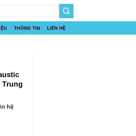
IỆU
THÔNG TIN
LIÊN HỆ
ustic
 Trung
ên hệ