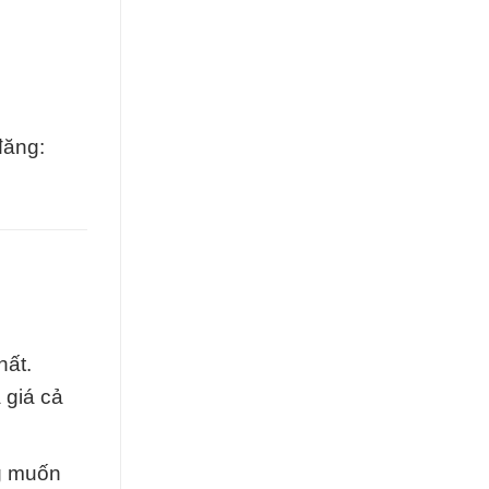
đăng:
hất.
 giá cả
ng muốn