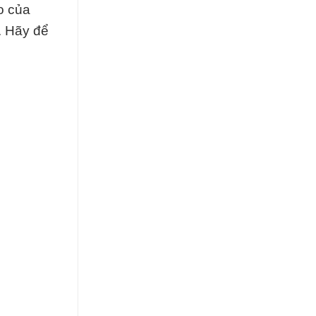
o của
. Hãy để