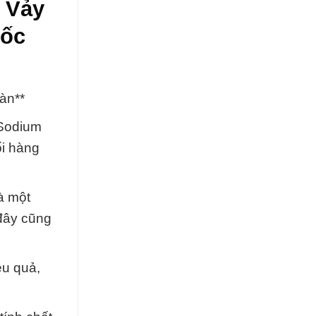
 Vảy
uốc
àn**
 Sodium
ối hàng
à một
 đây cũng
ệu quả,