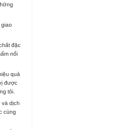
 những
 giao
 chất đặc
hẩm nổi
hiệu quả
vị được
ng tôi.
 và dịch
ác cùng