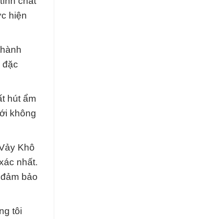
tính chất
ực hiện
thành
c đặc
ất hút ẩm
với không
 Vảy Khô
xác nhất.
ể đảm bảo
ng tôi