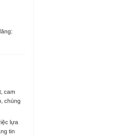
đăng:
t, cam
p, chúng
iệc lựa
ng tin