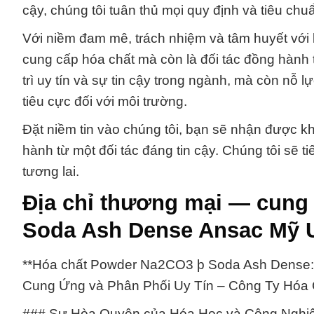
cậy, chúng tôi tuân thủ mọi quy định và tiêu chu
Với niềm đam mê, trách nhiệm và tâm huyết với
cung cấp hóa chất mà còn là đối tác đồng hành 
trì uy tín và sự tin cậy trong ngành, mà còn nỗ
tiêu cực đối với môi trường.
Đặt niềm tin vào chúng tôi, bạn sẽ nhận được 
hành từ một đối tác đáng tin cậy. Chúng tôi sẽ t
tương lai.
Địa chỉ thương mại — cung
Soda Ash Dense Ansac Mỹ
**Hóa chất Powder Na2CO3 þ Soda Ash Dense:
Cung Ứng và Phân Phối Uy Tín – Công Ty Hóa 
### Sự Hòa Quyện của Hóa Học và Công Nghi