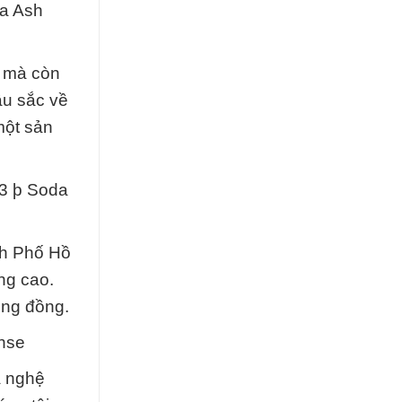
da Ash
ó mà còn
âu sắc về
một sản
3 þ Soda
nh Phố Hồ
ng cao.
ộng đồng.
nse
à nghệ