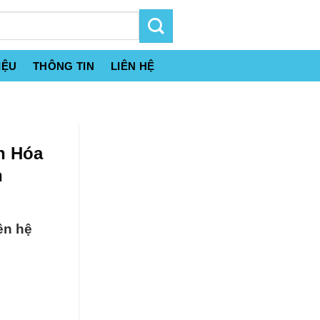
IỆU
THÔNG TIN
LIÊN HỆ
n Hóa
h
ên hệ