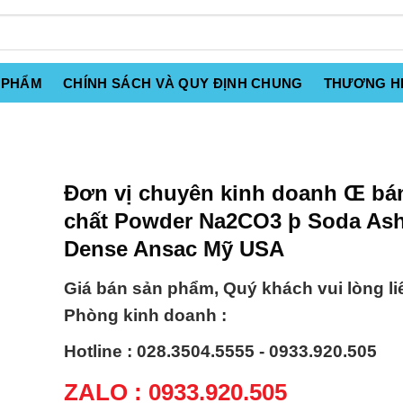
 PHẨM
CHÍNH SÁCH VÀ QUY ĐỊNH CHUNG
THƯƠNG H
Đơn vị chuyên kinh doanh Œ bá
chất Powder Na2CO3 þ Soda As
Dense Ansac Mỹ USA
Giá bán sản phẩm, Quý khách vui lòng li
Phòng kinh doanh :
Hotline : 028.3504.5555 - 0933.920.505
ZALO : 0933.920.505