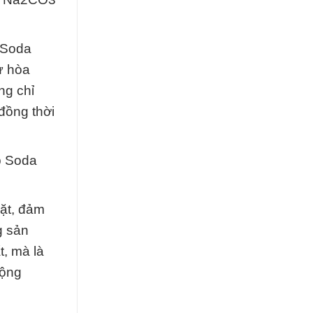
 Soda
ự hòa
ng chỉ
đồng thời
þ Soda
ặt, đảm
g sản
, mà là
cộng