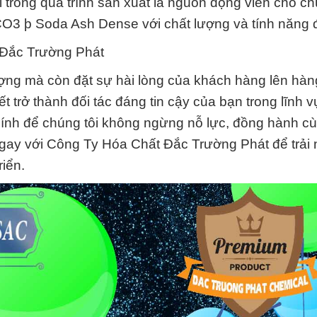
 trong quá trình sản xuất là nguồn động viên cho ch
3 þ Soda Ash Dense với chất lượng và tính năng 
 Đắc Trường Phát
ợng mà còn đặt sự hài lòng của khách hàng lên hàn
t trở thành đối tác đáng tin cậy của bạn trong lĩnh 
chính để chúng tôi không ngừng nỗ lực, đồng hành c
ệ ngay với Công Ty Hóa Chất Đắc Trường Phát để trải
riển.