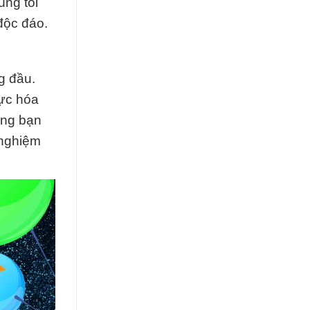
úng tôi
độc đáo.
g đầu.
vực hóa
ùng bạn
 nghiệm