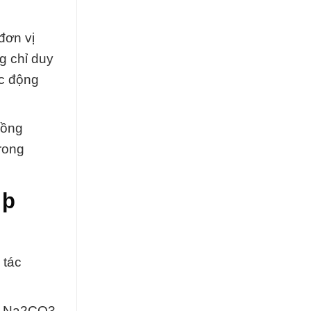
đơn vị
g chỉ duy
ác động
đồng
trong
 þ
 tác
er Na2CO3