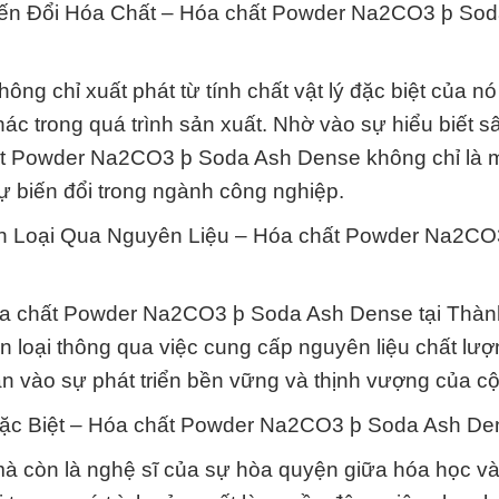
Biến Đổi Hóa Chất – Hóa chất Powder Na2CO3 þ So
hông chỉ xuất phát từ tính chất vật lý đặc biệt của n
hác trong quá trình sản xuất. Nhờ vào sự hiểu biết s
chất Powder Na2CO3 þ Soda Ash Dense không chỉ là 
ự biến đổi trong ngành công nghiệp.
ân Loại Qua Nguyên Liệu – Hóa chất Powder Na2CO
Hóa chất Powder Na2CO3 þ Soda Ash Dense tại Thà
n loại thông qua việc cung cấp nguyên liệu chất lượ
ần vào sự phát triển bền vững và thịnh vượng của c
ặc Biệt – Hóa chất Powder Na2CO3 þ Soda Ash De
 mà còn là nghệ sĩ của sự hòa quyện giữa hóa học v