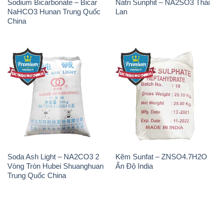
Sodium Bicarbonate – Bicar
Natri Sunphit – NA2SO3 Thái
NaHCO3 Hunan Trung Quốc
Lan
China
Soda Ash Light – NA2CO3 2
Kẽm Sunfat – ZNSO4.7H2O
Vòng Tròn Hubei Shuanghuan
Ấn Độ India
Trung Quốc China