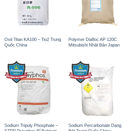
Oxit Titan KA100 – Tio2 Trung
Polymer Diafloc AP 120C
Quốc China
Mitsubishi Nhật Bản Japan
Sodium Tripoly Phosphate –
Sodium Percarbonate Dạng
STPP Prayphos Bỉ Belgium
Bột Trung Quốc China