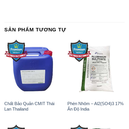
SẢN PHẨM TƯƠNG TỰ
Chất Bảo Quản CMIT Thái
Phèn Nhôm – Al2(SO4)3 17%
Lan Thailand
Ấn Độ India