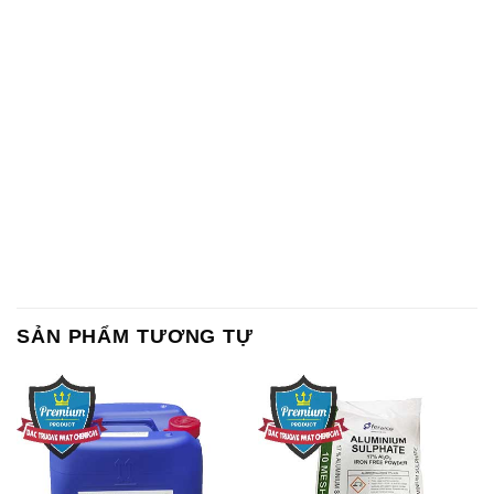
SẢN PHẨM TƯƠNG TỰ
Chất Bảo Quản CMIT Thái
Phèn Nhôm – Al2(SO4)3 17%