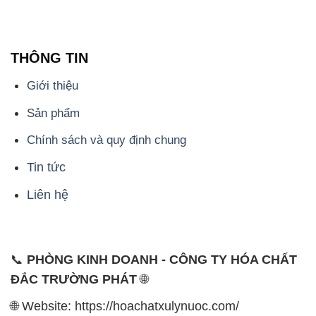
Sản phẩm
Chính sách và quy định chung
Tin tức
Liên hệ
📞
PHÒNG KINH DOANH - CÔNG TY HÓA CHẤT
ĐẮC TRƯỜNG PHÁT
🌐
🌐 Website: https://hoachatxulynuoc.com/
📞 Hotline: - 0933.920.505 - 028.3504.5555
- 028.3756.1835 - 028.3756.1840 - 028.3756.1841-
028.3756.1842