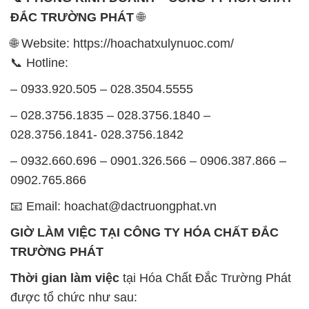
– 0933.920.505 – 028.3504.5555
– 028.3756.1835 – 028.3756.1840 –
028.3756.1841- 028.3756.1842
– 0932.660.696 – 0901.326.566 – 0906.387.866 –
0902.765.866
📧 Email: hoachat@dactruongphat.vn
GIỜ LÀM VIỆC TẠI CÔNG TY HÓA CHẤT ĐẮC
TRƯỜNG PHÁT
Thời gian làm việc
tại Hóa Chất Đắc Trường Phát
được tổ chức như sau:
Thứ 2 đến thứ 6: Buổi sáng: từ 8h đến 11h – Buổi
chiều: từ 12h30 đến 17h
Thứ 7: Buổi sáng: từ 8h đến 11h – Buổi chiều: từ
12h30 đến 16h