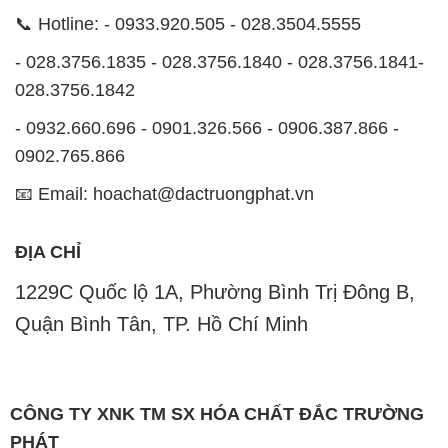
- 0932.660.696 - 0901.326.566 - 0906.387.866 -
0902.765.866
📧 Email: hoachat@dactruongphat.vn
ĐỊA CHỈ
1229C Quốc lộ 1A, Phường Bình Trị Đông B,
Quận Bình Tân, TP. Hồ Chí Minh
CÔNG TY XNK TM SX HÓA CHẤT ĐẮC TRƯỜNG
PHÁT
Công ty Hóa Chất Đắc Trường Phát tự hào là một
đơn vị hàng đầu trong lĩnh vực kinh doanh, phân phối
các loại hóa chất công nghiệp tại TP. Hồ Chí Minh.
Chúng tôi cam kết mang đến cho khách hàng sự hài