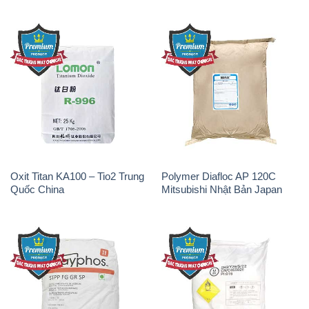
Oxit Titan KA100 – Tio2 Trung
Polymer Diafloc AP 120C
Quốc China
Mitsubishi Nhật Bản Japan
Sodium Tripoly Phosphate –
Sodium Percarbonate Dạng
STPP Prayphos Bỉ Belgium
Bột Trung Quốc China