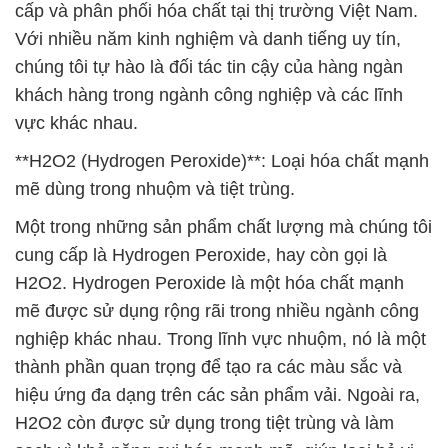
cung cấp là Hydrogen Peroxide, hay còn gọi là
H2O2. Hydrogen Peroxide là một hóa chất mạnh
mẽ được sử dụng rộng rãi trong nhiều ngành công
nghiệp khác nhau. Trong lĩnh vực nhuộm, nó là một
thành phần quan trọng để tạo ra các màu sắc và
hiệu ứng đa dạng trên các sản phẩm vải. Ngoài ra,
H2O2 còn được sử dụng trong tiệt trùng và làm
sạch vì khả năng oxi hóa mạnh mẽ, giúp loại bỏ vi
khuẩn và vi sinh vật gây bệnh.
Đắc Trường Phát cam kết mang đến cho khách
hàng những sản phẩm H2O2 chất lượng, đúng đắn
và an toàn. Chúng tôi tuân thủ nghiêm ngặt các quy
chuẩn về chất lượng và an toàn trong quá trình sản
xuất và phân phối sản phẩm. Sự đầu tư trong công
nghệ và quy trình sản xuất hiện đại của chúng tôi
đảm bảo rằng bạn có thể hoàn toàn tin tưởng vào