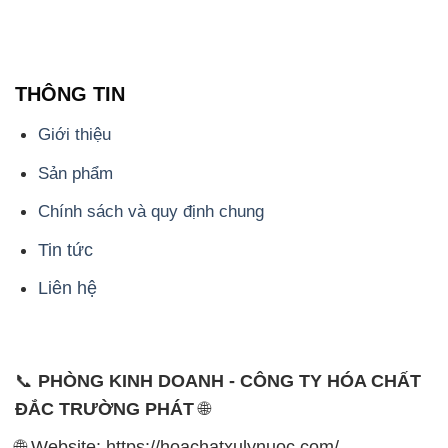
Tin tức
Liên hệ
📞
PHÒNG KINH DOANH - CÔNG TY HÓA CHẤT
ĐẮC TRƯỜNG PHÁT
🌐
🌐 Website: https://hoachatxulynuoc.com/
📞 Hotline: - 0933.920.505 - 028.3504.5555
- 028.3756.1835 - 028.3756.1840 - 028.3756.1841-
028.3756.1842
- 0932.660.696 - 0901.326.566 - 0906.387.866 -
0902.765.866
📧 Email: hoachat@dactruongphat.vn