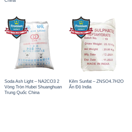
Soda Ash Light – NA2CO3 2
Kẽm Sunfat – ZNSO4.7H2O
Vòng Tròn Hubei Shuanghuan
Ấn Độ India
Trung Quốc China
THÔNG TIN
Giới thiệu
Sản phẩm
Chính sách và quy định chung