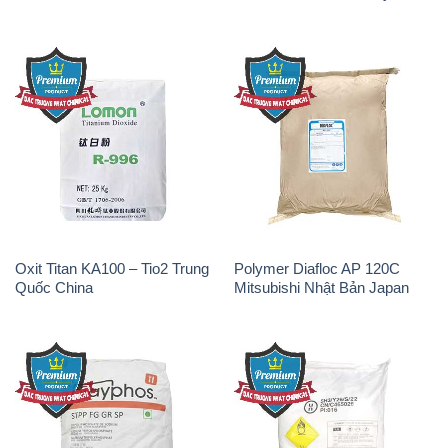
Oxit Titan KA100 – Tio2 Trung
Polymer Diafloc AP 120C
Quốc China
Mitsubishi Nhật Bản Japan
Sodium Tripoly Phosphate –
Sodium Percarbonate Dạng
STPP Prayphos Bỉ Belgium
Bột Trung Quốc China