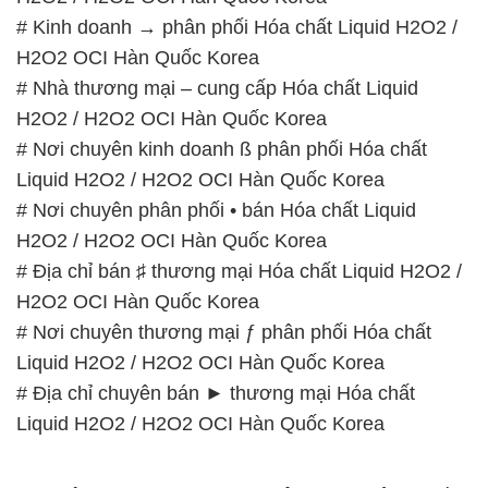
# Địa chỉ bán ♯ thương mại Hóa chất Liquid H2O2 /
H2O2 OCI Hàn Quốc Korea
# Nơi chuyên thương mại ƒ phân phối Hóa chất
Liquid H2O2 / H2O2 OCI Hàn Quốc Korea
# Địa chỉ chuyên bán ► thương mại Hóa chất
Liquid H2O2 / H2O2 OCI Hàn Quốc Korea
📞
PHÒNG KINH DOANH – CÔNG TY HÓA CHẤT
ĐẮC TRƯỜNG PHÁT
🌐
🌐 Website: https://hoachatxulynuoc.com/
📞 Hotline:
– 0933.920.505 – 028.3504.5555
– 028.3756.1835 – 028.3756.1840 –
028.3756.1841- 028.3756.1842