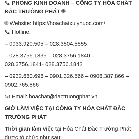
– 0932.660.696 – 0901.326.566 – 0906.387.866 –
0902.765.866
📧 Email: hoachat@dactruongphat.vn
GIỜ LÀM VIỆC TẠI CÔNG TY HÓA CHẤT ĐẮC
TRƯỜNG PHÁT
Thời gian làm việc
tại Hóa Chất Đắc Trường Phát
được tổ chức như sau:
Thứ 2 đến thứ 6: Buổi sáng: từ 8h đến 11h – Buổi
chiều: từ 12h30 đến 17h
Thứ 7: Buổi sáng: từ 8h đến 11h – Buổi chiều: từ
12h30 đến 16h
Chủ nhật: Nghỉ chủ nhật hàng tuần
Chúng tôi rất trân trọng thời gian và cam kết tuân
thủ giờ làm việc để đảm bảo sự hỗ trợ tốt nhất cho