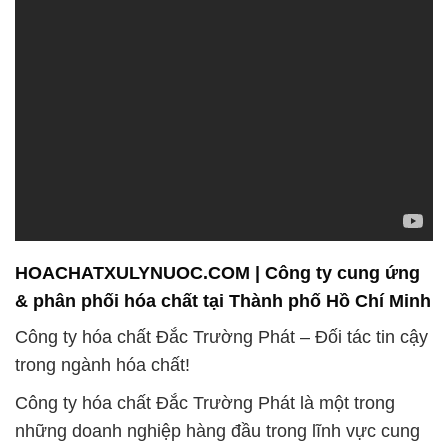
HOACHATXULYNUOC.COM | Công ty cung ứng
& phân phối hóa chất tại Thành phố Hồ Chí Minh
Công ty hóa chất Đắc Trường Phát – Đối tác tin cậy
trong ngành hóa chất!
Công ty hóa chất Đắc Trường Phát là một trong
những doanh nghiệp hàng đầu trong lĩnh vực cung
cấp và phân phối hóa chất tại thị trường Việt Nam.
Với nhiều năm kinh nghiệm và danh tiếng uy tín,
chúng tôi tự hào là đối tác tin cậy của hàng ngàn
khách hàng trong ngành công nghiệp và các lĩnh
vực khác nhau.
**H2O2 (Hydrogen Peroxide)**: Loại hóa chất mạnh
mẽ dùng trong nhuộm và tiệt trùng.
Một trong những sản phẩm chất lượng mà chúng tôi