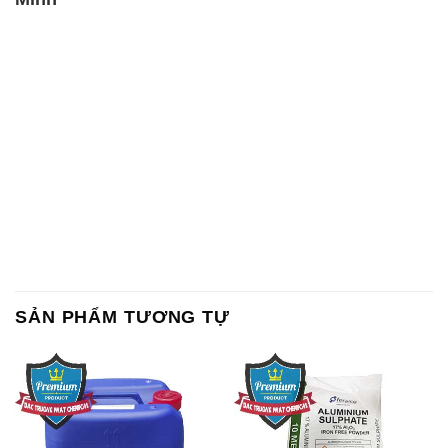
SẢN PHẨM TƯƠNG TỰ
Chất Bảo Quản CMIT Thái
Phèn Nhôm – Al2(SO4)3 17%
Lan Thailand
Ấn Độ India