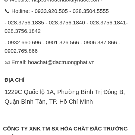
ĐỊA CHỈ
1229C Quốc lộ 1A, Phường Bình Trị Đông B,
Quận Bình Tân, TP. Hồ Chí Minh
CÔNG TY XNK TM SX HÓA CHẤT ĐẮC TRƯỜNG
PHÁT
Công ty Hóa Chất Đắc Trường Phát tự hào là một
đơn vị hàng đầu trong lĩnh vực kinh doanh, phân phối
các loại hóa chất công nghiệp tại TP. Hồ Chí Minh.
Chúng tôi cam kết mang đến cho khách hàng sự hài
lòng và đáp ứng nhu cầu của họ một cách tốt nhất.
Với nhiều năm kinh nghiệm trong ngành, chúng tôi
hiểu rõ tầm quan trọng của chất lượng và giá trị của