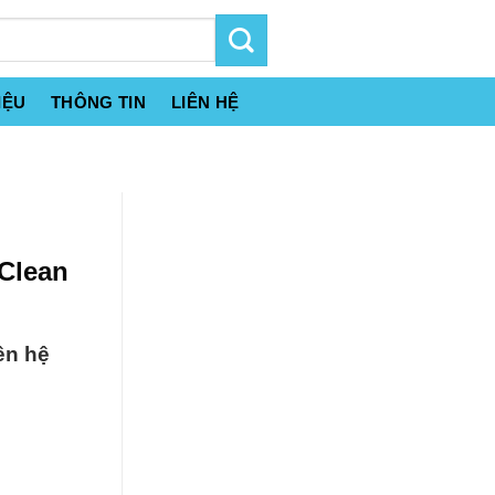
IỆU
THÔNG TIN
LIÊN HỆ
-Clean
ên hệ