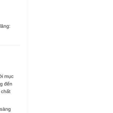
đăng:
ới mục
ng đến
 chất
 sàng