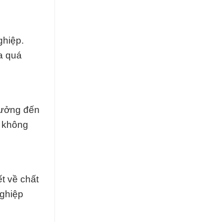
ghiệp.
óa quá
hưởng đến
i không
t về chất
nghiệp