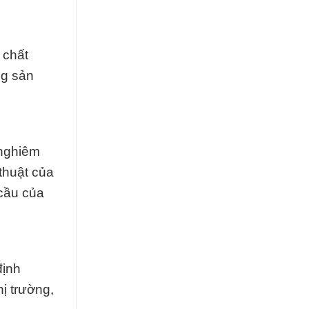
 chất
ng sản
 nghiêm
thuật của
cầu của
định
ị trường,