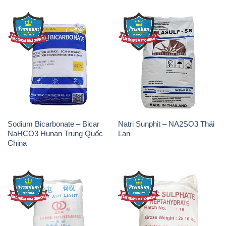
Sodium Bicarbonate – Bicar
Natri Sunphit – NA2SO3 Thái
NaHCO3 Hunan Trung Quốc
Lan
China
Soda Ash Light – NA2CO3 2
Kẽm Sunfat – ZNSO4.7H2O