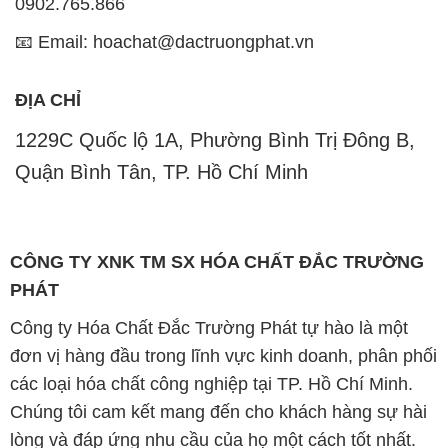
1229C Quốc lộ 1A, Phường Bình Trị Đông B,
Quận Bình Tân, TP. Hồ Chí Minh
CÔNG TY XNK TM SX HÓA CHẤT ĐẮC TRƯỜNG
PHÁT
Công ty Hóa Chất Đắc Trường Phát tự hào là một
đơn vị hàng đầu trong lĩnh vực kinh doanh, phân phối
các loại hóa chất công nghiệp tại TP. Hồ Chí Minh.
Chúng tôi cam kết mang đến cho khách hàng sự hài
lòng và đáp ứng nhu cầu của họ một cách tốt nhất.
Với nhiều năm kinh nghiệm trong ngành, chúng tôi
hiểu rõ tầm quan trọng của chất lượng và giá trị của
sản phẩm. Chính vì vậy, chúng tôi luôn tìm kiếm và
cung cấp những sản phẩm hóa chất chất lượng cao