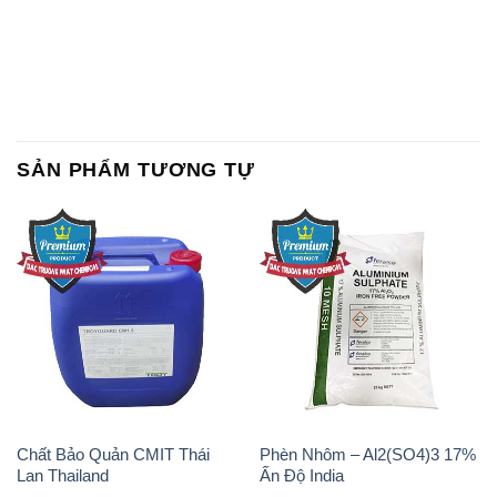
SẢN PHẨM TƯƠNG TỰ
Chất Bảo Quản CMIT Thái
Phèn Nhôm – Al2(SO4)3 17%
Lan Thailand
Ấn Độ India