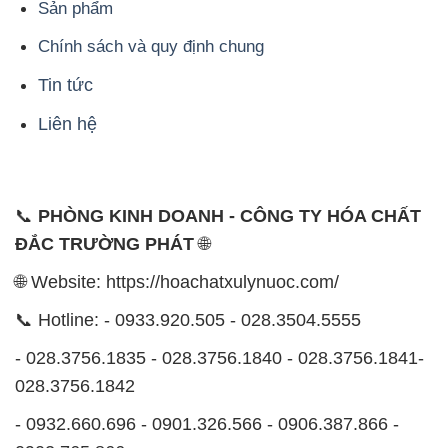
Liên hệ
📞
PHÒNG KINH DOANH - CÔNG TY HÓA CHẤT
ĐẮC TRƯỜNG PHÁT
🌐
🌐 Website: https://hoachatxulynuoc.com/
📞 Hotline: - 0933.920.505 - 028.3504.5555
- 028.3756.1835 - 028.3756.1840 - 028.3756.1841-
028.3756.1842
- 0932.660.696 - 0901.326.566 - 0906.387.866 -
0902.765.866
📧 Email: hoachat@dactruongphat.vn
ĐỊA CHỈ