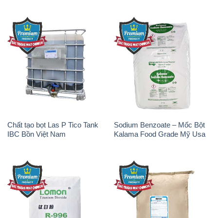
Chất tạo bọt Las P Tico Tank
Sodium Benzoate – Mốc Bột
IBC Bồn Việt Nam
Kalama Food Grade Mỹ Usa
Oxit Titan KA100 – Tio2 Trung
Polymer Diafloc AP 120C
Quốc China
Mitsubishi Nhật Bản Japan