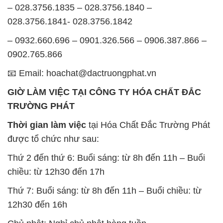
📧 Email: hoachat@dactruongphat.vn
GIỜ LÀM VIỆC TẠI CÔNG TY HÓA CHẤT ĐẮC
TRƯỜNG PHÁT
Thời gian làm việc
tại Hóa Chất Đắc Trường Phát
được tổ chức như sau:
Thứ 2 đến thứ 6: Buổi sáng: từ 8h đến 11h – Buổi
chiều: từ 12h30 đến 17h
Thứ 7: Buổi sáng: từ 8h đến 11h – Buổi chiều: từ
12h30 đến 16h
Chủ nhật: Nghỉ chủ nhật hàng tuần
Chúng tôi rất trân trọng thời gian và cam kết tuân
thủ giờ làm việc để đảm bảo sự hỗ trợ tốt nhất cho
khách hàng và đảm bảo hiệu suất công việc cao
nhất của nhân viên.