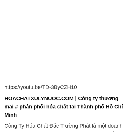
https://youtu.be/TD-3ByCZH10
HOACHATXULYNUOC.COM | Công ty thương
mại # phân phối hóa chất tại Thành phố Hồ Chí
Minh
Công Ty Hóa Chất Đắc Trường Phát là một doanh
nghiệp chuyên trong lĩnh vực bán và phân phối hóa
chất. Chúng tôi cam kết tạo ra một tương lai tươi
sáng và bền vững trong ngành công nghiệp của bạn
thông qua việc cung cấp sản phẩm và dịch vụ chất
lượng cao.