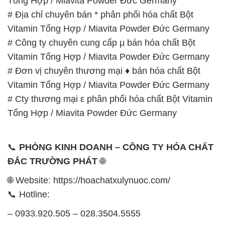
# Đơn vị chuyên thương mại ♦ bán hóa chất Bột
Vitamin Tổng Hợp / Miavita Powder Đức Germany
# Cty thương mại ε phân phối hóa chất Bột Vitamin
Tổng Hợp / Miavita Powder Đức Germany
📞
PHÒNG KINH DOANH – CÔNG TY HÓA CHẤT
ĐẮC TRƯỜNG PHÁT
🌐
🌐 Website: https://hoachatxulynuoc.com/
📞 Hotline:
– 0933.920.505 – 028.3504.5555
– 028.3756.1835 – 028.3756.1840 –
028.3756.1841- 028.3756.1842
– 0932.660.696 – 0901.326.566 – 0906.387.866 –
0902.765.866