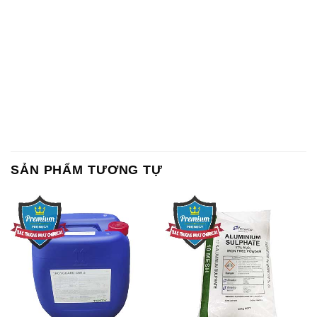
Chất Bảo Quản CMIT Thái
Phèn Nhôm – Al2(SO4)3 17%
Lan Thailand
Ấn Độ India