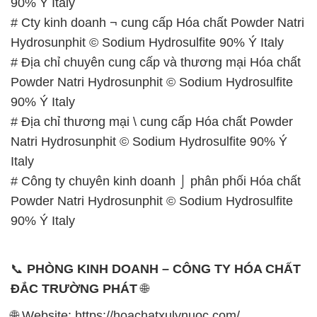
# Công ty chuyên kinh doanh ⌡ phân phối Hóa chất
Powder Natri Hydrosunphit © Sodium Hydrosulfite
90% Ý Italy
📞
PHÒNG KINH DOANH – CÔNG TY HÓA CHẤT
ĐẮC TRƯỜNG PHÁT
🌐
🌐 Website: https://hoachatxulynuoc.com/
📞 Hotline:
– 0933.920.505 – 028.3504.5555
– 028.3756.1835 – 028.3756.1840 –
028.3756.1841- 028.3756.1842
– 0932.660.696 – 0901.326.566 – 0906.387.866 –
0902.765.866
📧 Email: hoachat@dactruongphat.vn