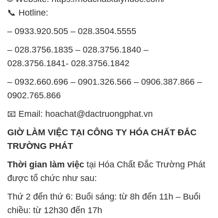
GIỜ LÀM VIỆC TẠI CÔNG TY HÓA CHẤT ĐẮC
TRƯỜNG PHÁT
Thời gian làm việc
tại Hóa Chất Đắc Trường Phát
được tổ chức như sau:
Thứ 2 đến thứ 6: Buổi sáng: từ 8h đến 11h – Buổi
chiều: từ 12h30 đến 17h
Thứ 7: Buổi sáng: từ 8h đến 11h – Buổi chiều: từ
12h30 đến 16h
Chủ nhật: Nghỉ chủ nhật hàng tuần
Chúng tôi rất trân trọng thời gian và cam kết tuân
thủ giờ làm việc để đảm bảo sự hỗ trợ tốt nhất cho
khách hàng và đảm bảo hiệu suất công việc cao
nhất của nhân viên.