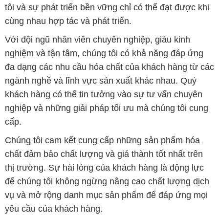
cấp.
Chúng tôi cam kết cung cấp những sản phẩm hóa
chất đảm bảo chất lượng và giá thành tốt nhất trên
thị trường. Sự hài lòng của khách hàng là động lực
để chúng tôi không ngừng nâng cao chất lượng dịch
vụ và mở rộng danh mục sản phẩm để đáp ứng mọi
yêu cầu của khách hàng.
Để biết thêm thông tin chi tiết và được tư vấn, quý
khách hàng có thể truy cập vào trang web của chúng
tôi tại địa chỉ
hoachatxulynuoc.com
.
Bản quyền © 2016 hoachatxulynuoc.com
CÔNG TY XNK TM SX HÓA CHẤT ĐẮC TRƯỜNG PHÁT
Giấy chứng nhận Đăng ký Kinh doanh số 0304188681 do Sở Kế