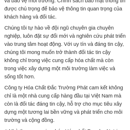
sống tốt hơn.
Công ty Hóa Chất Đắc Trường Phát cam kết không
chỉ là một nhà cung cấp hàng đầu tại Việt Nam mà
còn là đối tác đáng tin cậy, hỗ trợ cho mục tiêu xây
dựng một tương lai bền vững và phát triển cho môi
trường và cộng đồng.
# Nhà thương mại → bán Hóa chất Powder Natri
Hydrosunphit © Sodium Hydrosulfite 90% Ý Italy
# Công ty cung cấp ○ cung ứng Hóa chất Powder
Natri Hydrosunphit © Sodium Hydrosulfite 90% Ý
Italy
# Cung cấp ß cung ứng Hóa chất Powder Natri
Hydrosunphit © Sodium Hydrosulfite 90% Ý Italy
# Cung cấp → bán Hóa chất Powder Natri
Hydrosunphit © Sodium Hydrosulfite 90% Ý Italy