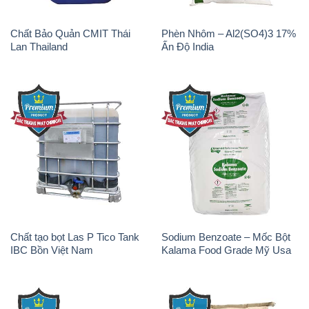
Chất tạo bọt Las P Tico Tank
Sodium Benzoate – Mốc Bột
IBC Bồn Việt Nam
Kalama Food Grade Mỹ Usa
Oxit Titan KA100 – Tio2 Trung
Polymer Diafloc AP 120C
Quốc China
Mitsubishi Nhật Bản Japan