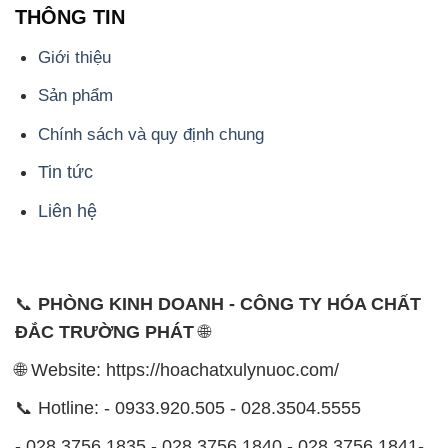
📞
PHÒNG KINH DOANH - CÔNG TY HÓA CHẤT
ĐẮC TRƯỜNG PHÁT
🌐
🌐 Website: https://hoachatxulynuoc.com/
📞 Hotline: - 0933.920.505 - 028.3504.5555
- 028.3756.1835 - 028.3756.1840 - 028.3756.1841-
028.3756.1842
- 0932.660.696 - 0901.326.566 - 0906.387.866 -
0902.765.866
📧 Email: hoachat@dactruongphat.vn
ĐỊA CHỈ
1229C Quốc lộ 1A, Phường Bình Trị Đông B,