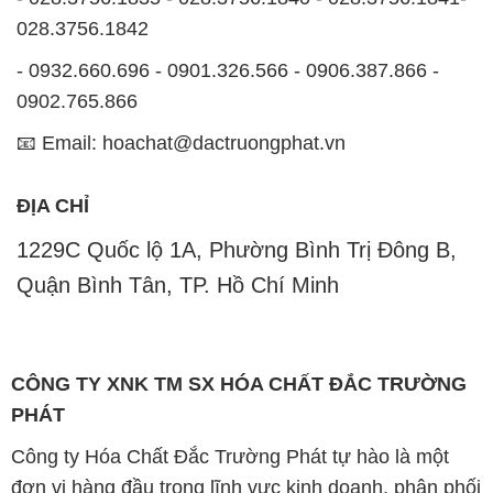
Quận Bình Tân, TP. Hồ Chí Minh
CÔNG TY XNK TM SX HÓA CHẤT ĐẮC TRƯỜNG
PHÁT
Công ty Hóa Chất Đắc Trường Phát tự hào là một
đơn vị hàng đầu trong lĩnh vực kinh doanh, phân phối
các loại hóa chất công nghiệp tại TP. Hồ Chí Minh.
Chúng tôi cam kết mang đến cho khách hàng sự hài
lòng và đáp ứng nhu cầu của họ một cách tốt nhất.
Với nhiều năm kinh nghiệm trong ngành, chúng tôi
hiểu rõ tầm quan trọng của chất lượng và giá trị của
sản phẩm. Chính vì vậy, chúng tôi luôn tìm kiếm và
cung cấp những sản phẩm hóa chất chất lượng cao
và giá thành hợp lý, đảm bảo mang lại lợi ích lớn