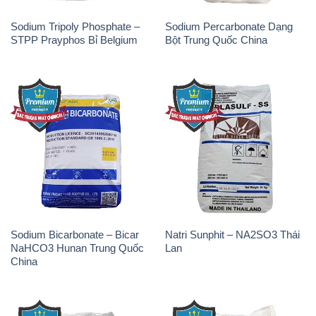
Sodium Bicarbonate – Bicar
Natri Sunphit – NA2SO3 Thái
NaHCO3 Hunan Trung Quốc
Lan
China
Soda Ash Light – NA2CO3 2
Kẽm Sunfat – ZNSO4.7H2O
Vòng Tròn Hubei Shuanghuan
Ấn Độ India
Trung Quốc China