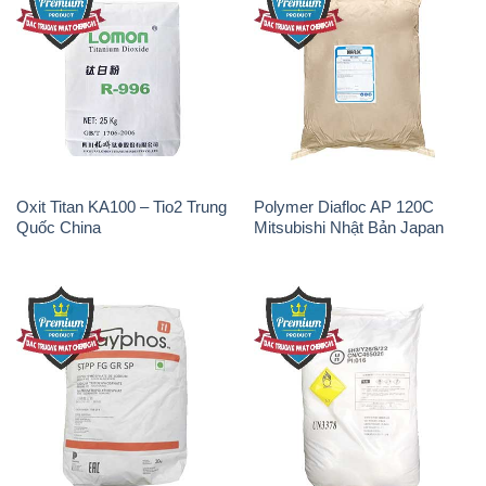
Sodium Tripoly Phosphate –
Sodium Percarbonate Dạng
STPP Prayphos Bỉ Belgium
Bột Trung Quốc China