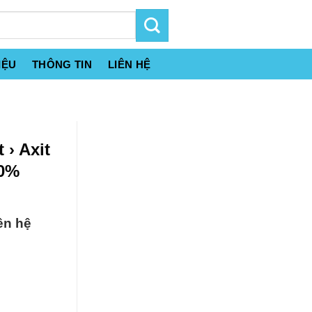
IỆU
THÔNG TIN
LIÊN HỆ
 › Axit
90%
ên hệ