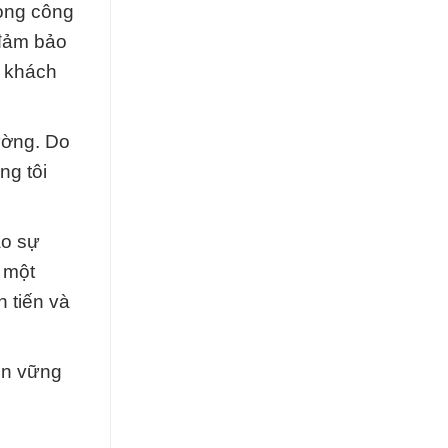
rong công
 đảm bảo
ý khách
ường. Do
ng tôi
ào sự
 một
 tiến và
ền vững