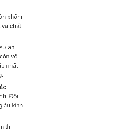
 Sản phẩm
 và chất
 sự an
 còn về
ấp nhất
g.
Đắc
nh. Đội
giàu kinh
n thị