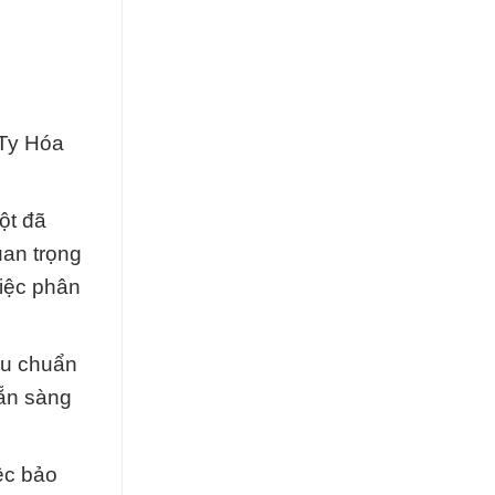
 Ty Hóa
ột đã
uan trọng
việc phân
êu chuẩn
sẵn sàng
ệc bảo