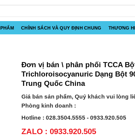
 PHẨM
CHÍNH SÁCH VÀ QUY ĐỊNH CHUNG
THƯƠNG H
Đơn vị bán \ phân phối TCCA Bột
Trichloroisocyanuric Dạng Bột 
Trung Quốc China
Giá bán sản phẩm, Quý khách vui lòng li
Phòng kinh doanh :
Hotline : 028.3504.5555 - 0933.920.505
ZALO : 0933.920.505