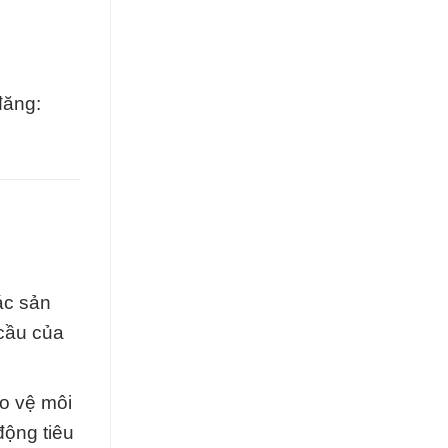
đăng:
ác sản
cầu của
o vệ môi
động tiêu