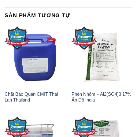
SẢN PHẨM TƯƠNG TỰ
Chất Bảo Quản CMIT Thái
Phèn Nhôm – Al2(SO4)3 17%
Lan Thailand
Ấn Độ India