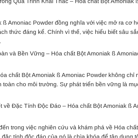
ong Quá Trình Khai Thác – Hóa chất Bột Amoniak 
k ß Amoniac Powder đồng nghĩa với việc mở ra cơ hộ
h thức đáng kể. Chính vì thế, việc hiểu biết sâu sắc
.
oàn và Bền Vững – Hóa chất Bột Amoniak ß Amonia
Hóa chất Bột Amoniak ß Amoniac Powder không chỉ 
 toàn cho môi trường. Sự phát triển bền vững là mục
ết về Đặc Tính Độc Đáo – Hóa chất Bột Amoniak ß 
g đến trong việc nghiên cứu và khám phá về Hóa chất
ặc tính độc đáo của nó là chìa khóa để tận dụng tố