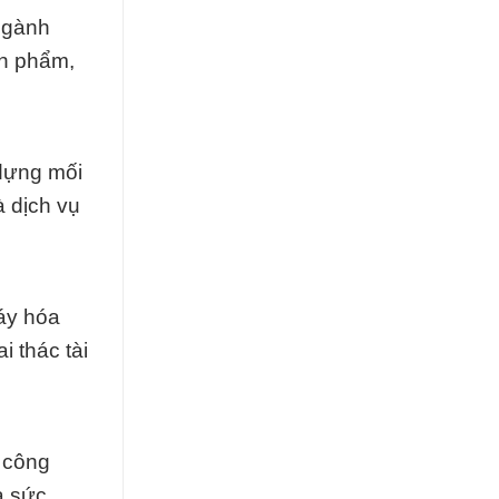
 ngành
ản phẩm,
 dựng mối
 dịch vụ
máy hóa
i thác tài
 công
à sức