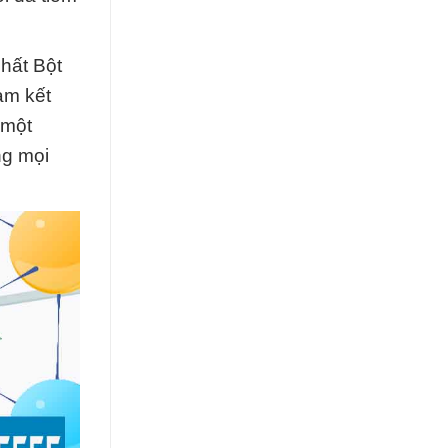
hất Bột
am kết
 một
ng mọi