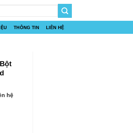
IỆU
THÔNG TIN
LIÊN HỆ
 Bột
od
ên hệ