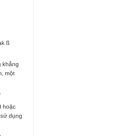
ak ß
g khẳng
n, một
*
H hoặc
c sử dụng