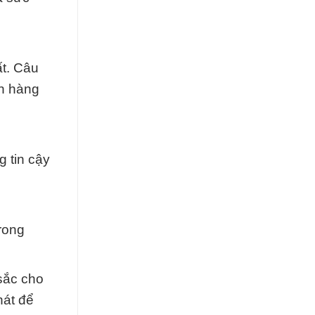
ất. Câu
ên hàng
g tin cậy
rong
sắc cho
át để