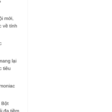
ß
i mới,
 về tính
c
mang lại
 tiêu
Amoniac
 Bột
i đa tiềm